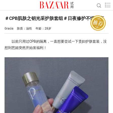
＃CPB肌肤之钥光采护肤套组＃日夜修护不惧熬夜
Gracia
肤质：
油性
年龄：
28岁
以前只用过
CPB
的隔离，一直想要尝试一下贵妇护肤套装，没
想到芭姐突然开始发福利！