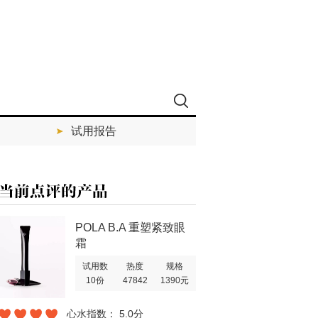
试用报告
POLA B.A 重塑紧致眼
霜
试用数
热度
规格
10份
47842
1390元
心水指数： 5.0分