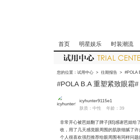
首页
明星娱乐
时装潮流
您的位置：
试用中心
>
往期报告
>
#POLA
#POLA B.A 重塑紧致眼霜
icyhunter9115e1
肤质：中性 年龄：39
非常开心被芭姐翻了牌子[耶]感谢芭姐给
收，用了几天感觉眼周围的肌肤细腻了许
个人很喜欢强烈推荐给眼周围有同样问题