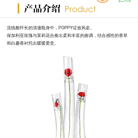
POPPY
流线般纤长的清澈瓶身中，
绽放风姿。
保加利亚玫瑰与茉莉花合奏出柔和丰富的曲调，结合感性的香草
和白麝香衬托出暖暖爱意。