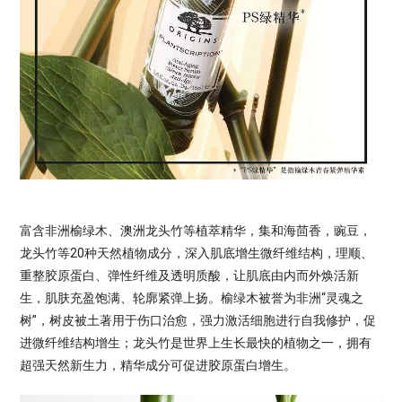
富含非洲榆绿木、澳洲龙头竹等植萃精华，集和海茴香，豌豆，
龙头竹等20种天然植物成分，深入肌底增生微纤维结构，理顺、
重整胶原蛋白、弹性纤维及透明质酸，让肌底由内而外焕活新
生，肌肤充盈饱满、轮廓紧弹上扬。榆绿木被誉为非洲“灵魂之
树”，树皮被土著用于伤口治愈，强力激活细胞进行自我修护，促
进微纤维结构增生；龙头竹是世界上生长最快的植物之一，拥有
超强天然新生力，精华成分可促进胶原蛋白增生。