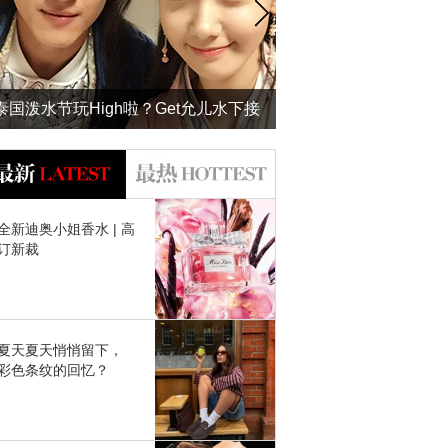
泰国泼水节玩High啦？Get允儿水下接
吻的防水妆才是正经事！
全新迪奥小姐香水 | 高
订新裁
夏天夏天悄悄留下，
彩色条纹的回忆？