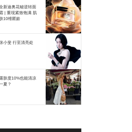
全新迪奥花秘逆转面
霜 | 重现紧致饱满 肌
肤10维匿龄
张小斐 行至清亮处
露肤度10%也能清凉
一夏？