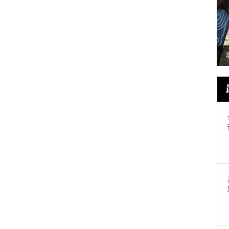
出门想撞个包都
阴雨绵绵的春日，就靠你穿起百褶裙
美给我看了~