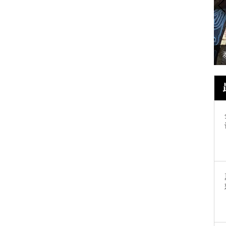
出门想撞个包都
阴雨绵绵的春日，就靠你穿起百褶裙
美给我看了~