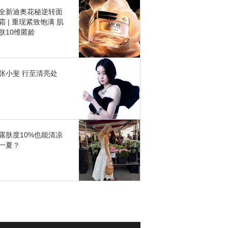
全新迪奥花秘逆转面
霜 | 重现紧致饱满 肌
肤10维匿龄
张小斐 行至清亮处
露肤度10%也能清凉
一夏？