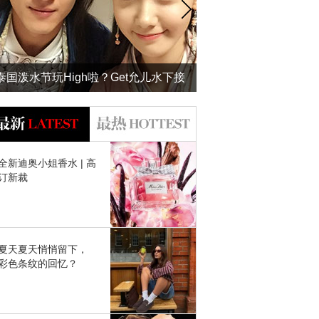
泰国泼水节玩High啦？Get允儿水下接
吻的防水妆才是正经事！
全新迪奥小姐香水 | 高
订新裁
夏天夏天悄悄留下，
彩色条纹的回忆？