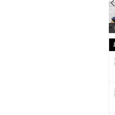
刘诗诗 有了这些包，出门想撞个包都
难！