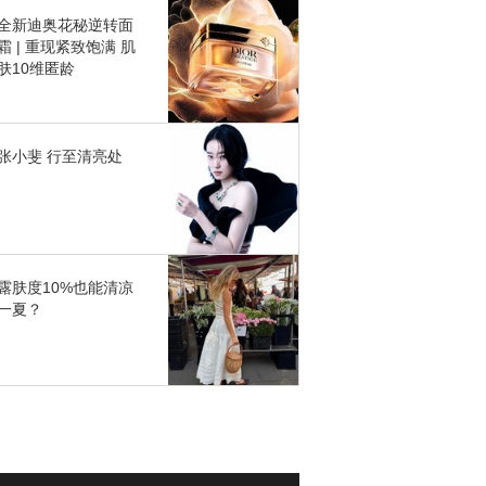
全新迪奥花秘逆转面
霜 | 重现紧致饱满 肌
肤10维匿龄
张小斐 行至清亮处
露肤度10%也能清凉
一夏？