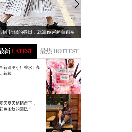
阴雨绵绵的春日，就靠你穿起百褶裙
泰国泼水节玩High啦
美给我看了~
吻的防水妆才
全新迪奥小姐香水 | 高
订新裁
夏天夏天悄悄留下，
彩色条纹的回忆？