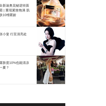
全新迪奥花秘逆转面
霜 | 重现紧致饱满 肌
肤10维匿龄
张小斐 行至清亮处
露肤度10%也能清凉
一夏？