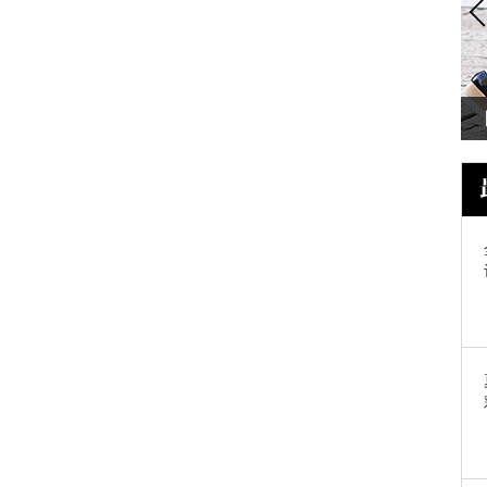
刘诗诗 有了这些包，出门想撞个包都
难！