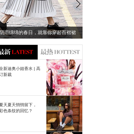
阴雨绵绵的春日，就靠你穿起百褶裙
泰国泼水节玩High啦
美给我看了~
吻的防水妆才
全新迪奥小姐香水 | 高
订新裁
夏天夏天悄悄留下，
彩色条纹的回忆？