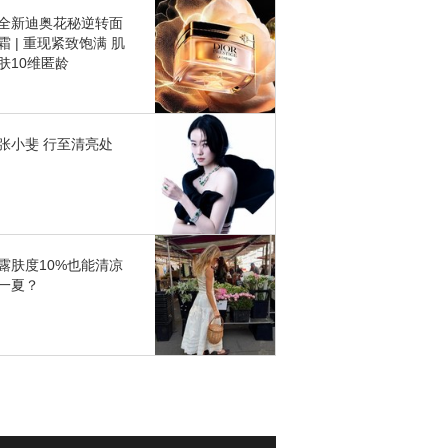
全新迪奥花秘逆转面
霜 | 重现紧致饱满 肌
肤10维匿龄
张小斐 行至清亮处
露肤度10%也能清凉
一夏？