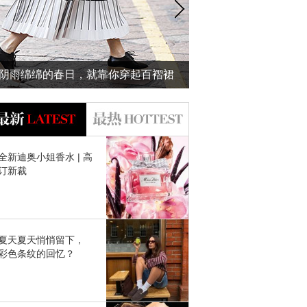
阴雨绵绵的春日，就靠你穿起百褶裙
泰国泼水节玩High啦
美给我看了~
吻的防水妆才
全新迪奥小姐香水 | 高
订新裁
夏天夏天悄悄留下，
彩色条纹的回忆？