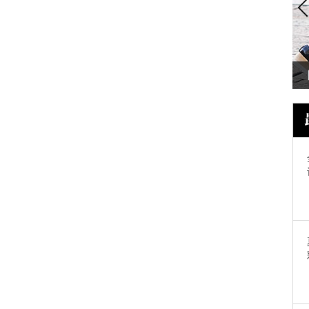
刘诗诗 有了这些包，出门想撞个包都
难！