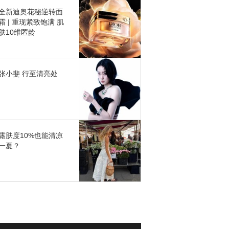
全新迪奥花秘逆转面
霜 | 重现紧致饱满 肌
肤10维匿龄
张小斐 行至清亮处
露肤度10%也能清凉
一夏？