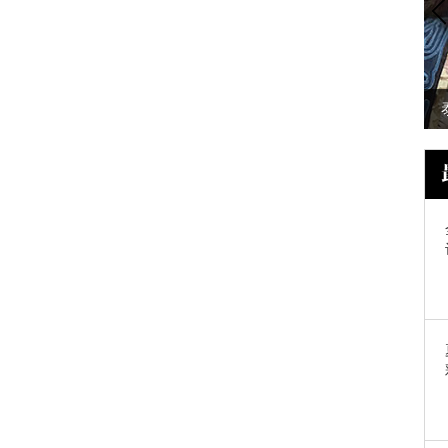
出门想撞个包都
阴雨绵绵的春日，就靠你穿起百褶裙
美给我看了~