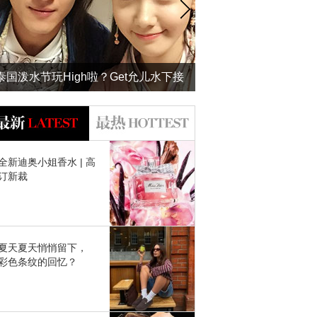
泰国泼水节玩High啦？Get允儿水下接
吻的防水妆才是正经事！
全新迪奥小姐香水 | 高
订新裁
夏天夏天悄悄留下，
彩色条纹的回忆？