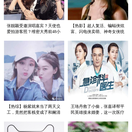
张靓颖受邀演唱嘉宾？天使也
【热影】超人复活、蝙蝠侠炫
爱拍游客照？维密大秀前48小
富、闪电侠卖萌、神奇女侠统
时的魔都好热闹！
领，这场英雄救世惊喜有点
多！
【热综】杨紫就来当了两天义
王珞丹救了小偷，张嘉译帮平
工，竟然把客栈变成了和阚清
民英雄接未婚妻，这一次医疗
子的校友交流大会
电视剧可不止在谈恋爱