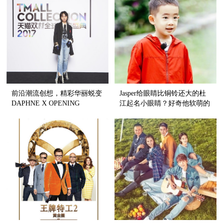
前沿潮流创想，精彩华丽蜕变
Jasper给眼睛比铜铃还大的杜
DAPHNE X OPENING
江起名小眼睛？好奇他软萌的
CEREMONY跨界大秀登陆天
小脑瓜里到底装了啥...
猫双十一全球潮流盛典