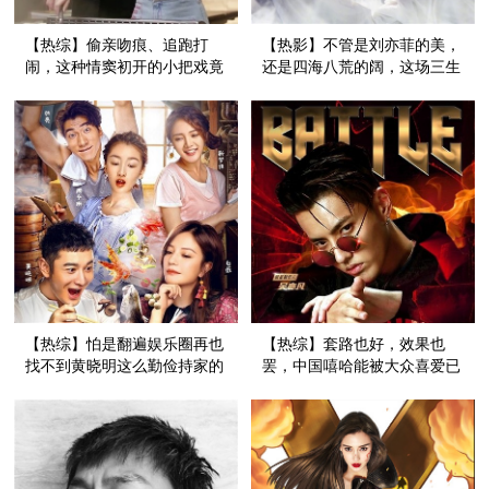
【热综】偷亲吻痕、追跑打
【热影】不管是刘亦菲的美，
闹，这种情窦初开的小把戏竟
还是四海八荒的阔，这场三生
然是潘玮柏吴昕的日常！
三世值得你摇头惊叹！
【热综】怕是翻遍娱乐圈再也
【热综】套路也好，效果也
找不到黄晓明这么勤俭持家的
罢，中国嘻哈能被大众喜爱已
靠谱好男人了吧！
是最大赢家！