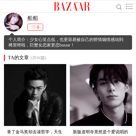
船船
0
个人简介：少女心笑点低，也更容易被自己的矫情煽情感动到
稀里哗啦，巨蟹女恋家更恋bazaar！
TA的文章
(共94篇)
拿了金马奖却去读哲学，天生
新版道明寺竟然是个爱说唱的