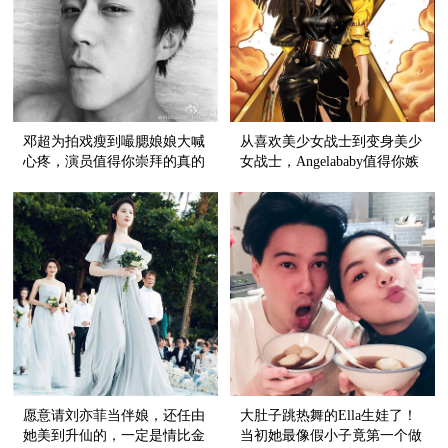
邓超为拍戏瘦到嘬腮娘娘大喊
从喜欢美少女战士到变身美少
心疼，演员值得你崇拜的真的
女战士，Angelababy值得你嫉
不止是颜！
妒的不止是幸运
愿意请刘亦菲当伴娘，还任由
大肚子跳热舞的Ella生娃了！
她美到升仙的，一定是情比金
当初她最像假小子竟第一个做