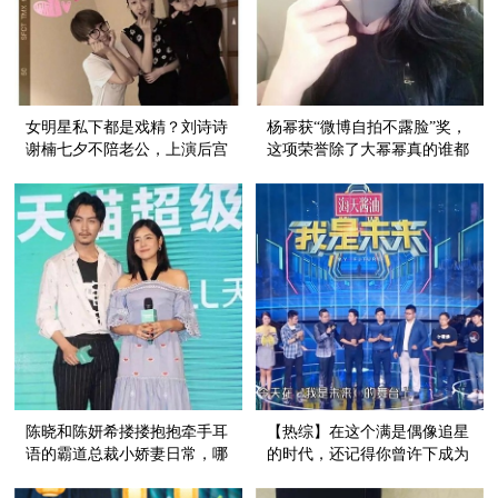
女明星私下都是戏精？刘诗诗
杨幂获“微博自拍不露脸”奖，
谢楠七夕不陪老公，上演后宫
这项荣誉除了大幂幂真的谁都
争宠小剧场！
不配！
陈晓和陈妍希搂搂抱抱牵手耳
【热综】在这个满是偶像追星
语的霸道总裁小娇妻日常，哪
的时代，还记得你曾许下成为
像一对姐弟恋啊！
一名科学家的理想吗？