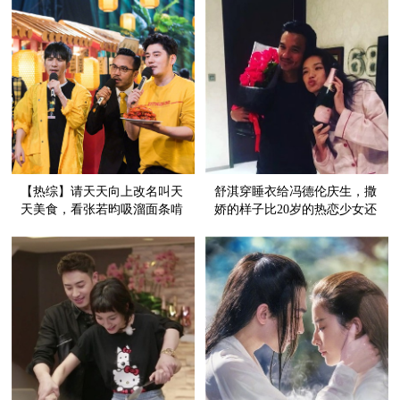
【热综】请天天向上改名叫天
舒淇穿睡衣给冯德伦庆生，撒
天美食，看张若昀吸溜面条啃
娇的样子比20岁的热恋少女还
鸡爪的我真的要饿哭了！
甜