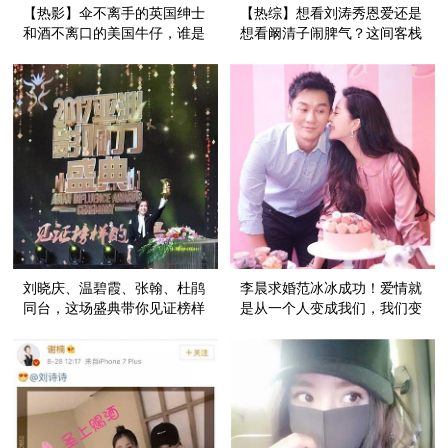
【热影】伞不离手的英国绅士
【热综】想看刘涛秀恩爱还是
和酒不离口的美国牛仔，谁是
想看阚清子闹脾气？这间客栈
最酷的王牌特工？也太难选了
的单身狗陈翔选择弹吉他
吧！
刘晓庆、温碧霞、张翰、杜鹃
李晨求婚范冰冰成功！爱情就
同台，这场盛典带你见证榜样
是从一个人变成我们，我们变
的力量！
成永远