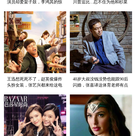
演员却爱架子鼓，李鸿其的惊
川普逗比...忍不住为他和杉菜
喜不止电影
的日常担忧
王迅想死死不了，赵英俊爆炸
40岁大叔没钱没势也能跟90后
头扮女装，张艺兴都来给这电
闪婚，张嘉译这体育老师有点
影捧场！
厉害！