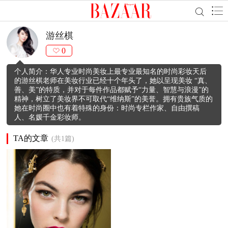
游丝棋
0
个人简介：华人专业时尚美妆上最专业最知名的时尚彩妆天后
的游丝棋老师在美妆行业已经十个年头了，她以呈现美妆 “真、
善、美”的特质，并对于每件作品都赋予“力量、智慧与浪漫”的
精神，树立了美妆界不可取代“维纳斯”的美誉。拥有贵族气质的
她在时尚圈中也有着特殊的身份：时尚专栏作家、自由撰稿
人、名媛千金彩妆师。
TA的文章
(共1篇)