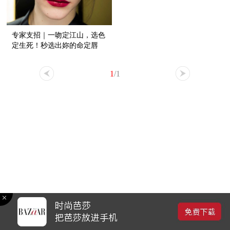
专家支招｜一吻定江山，选色
定生死！秒选出妳的命定唇
色！
1
/1