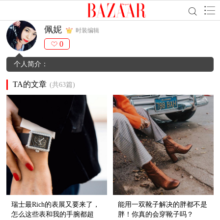
佩妮
时装编辑
0
个人简介：
TA的文章
(共63篇)
瑞士最Rich的表展又要来了，
能用一双靴子解决的胖都不是
怎么这些表和我的手腕都超
胖！你真的会穿靴子吗？