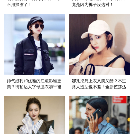
不用挨冻了！
竟是因为裤子没选对！
帅气娜扎和优雅的江疏影谁更
娜扎挖肩上衣又美又酷？不过
美？街拍达人字母卫衣加半裙
路人造型也不差！全新芭莎达
也完全不输气场！
人街拍你上榜了吗？