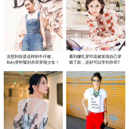
没想到你是这样的牛仔裙，
看到娜扎穿印花裙发现自己穿
Baby穿时髦刘亦菲穿很少女！
错了款，还好可以学刘亦菲T
恤+牛仔裙拯救一下！