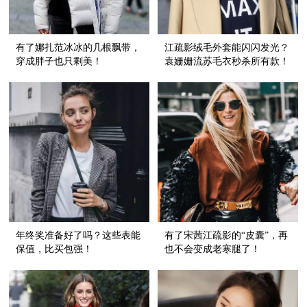
有了娜扎范冰冰的几根飘带，
江疏影绒毛外套能闪闪发光？
穿成胖子也只剩美！
袁姗姗流苏毛衣秒杀所有款！
年终奖准备好了吗？这些表能
有了宋茜江疏影的“皮囊”，再
保值，比买包强！
也不会变成老寒腿了！