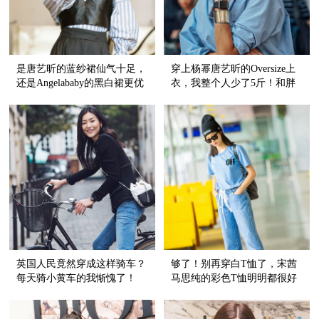
是唐艺昕的蓝纱裙仙气十足，
穿上杨幂唐艺昕的Oversize上
还是Angelababy的黑白裙更优
衣，我整个人少了5斤！和胖
雅？
瘦无关！
英国人民竟然穿成这样骑车？
够了！别再穿白T恤了，宋茜
每天骑小黄车的我惭愧了！
马思纯的彩色T恤明明都很好
看啊！