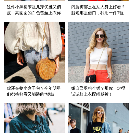
这件小黑裙宋祖儿穿优雅又俏
阔腿裤都是在别人身上好看？
皮，高圆圆的白色蕾丝上衣你
腿短那是借口，我用一件T恤
穿也超美！
就能穿好它！
你还在拎小盒子包？今年明星
嫌自己腿粗个矮？那你一定得
们都换好看又能装的“锣鼓
试试短上衣配阔腿裤！
包”了！