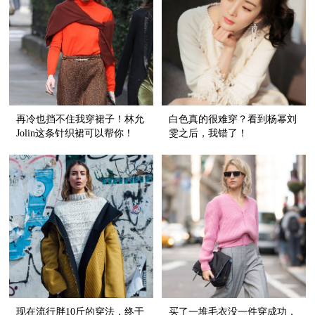
再冷也挡不住我穿裙子！林允
白色真的很难穿？看到杨幂刘
Jolin这条针织裙可以帮你！
雯之后，我错了！
现在流行胖10斤的穿法，终于
买了一堆毛衣没一件穿成功，