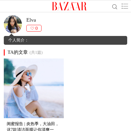
Elva
0
个人简介：
TA的文章
(共1篇)
闺蜜报告 | 炎热季，大油田，
这7款清洁面膜让你清爽一