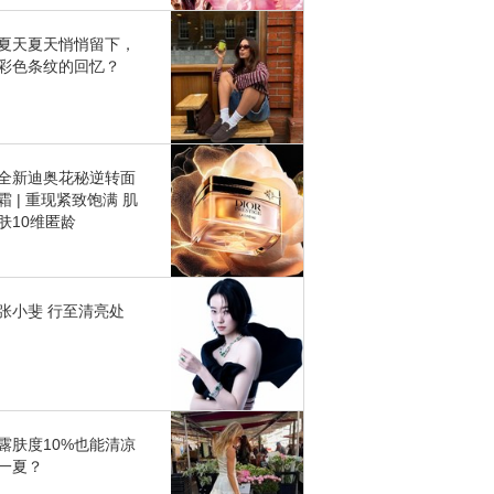
夏天夏天悄悄留下，
彩色条纹的回忆？
全新迪奥花秘逆转面
霜 | 重现紧致饱满 肌
肤10维匿龄
张小斐 行至清亮处
露肤度10%也能清凉
一夏？