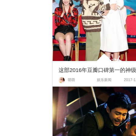
萌萌
娱乐新闻
2017-1