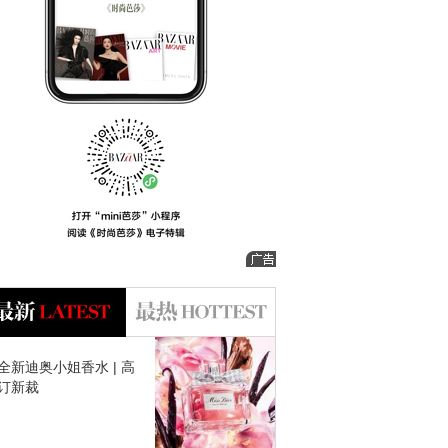
全新迪奥小姐香水 | 高
订新裁