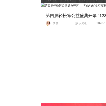
萌萌
娱乐资讯
2020-1