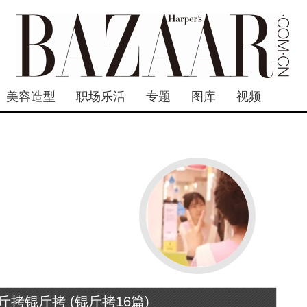
美容造型
职场乐活
专题
图库
视频
拷锟斤拷 (锟斤拷16篇)