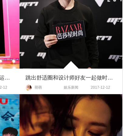
半个北京城最有颜值最有身材的运动达人们，都在这场辣么美之夜啦！
跳出舒适圈和设计师好友一起做时装品牌，黄晓明的四十不惑有点酷！
2-12
萌萌
娱乐新闻
2017-12-12