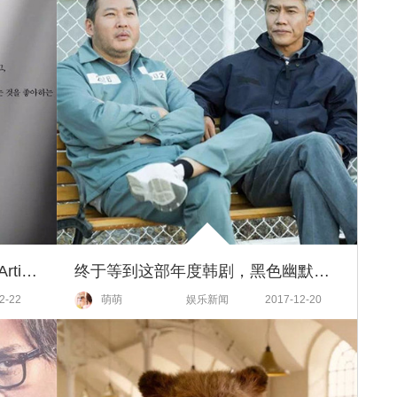
不是公司压迫，没有狗血女友，Artist金钟铉将他脚步停在最灿烂的27岁
终于等到这部年度韩剧，黑色幽默《机智的监狱生活》为你解构千人千面！
2-22
萌萌
娱乐新闻
2017-12-20