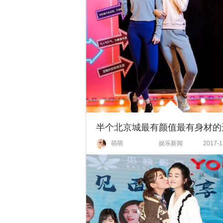
萌萌
娱乐新闻
2017-1