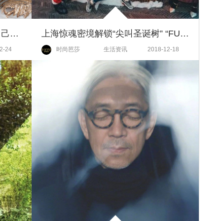
芭式下午茶|圣诞节晚上哪里嗨自己定，下午哪儿打卡芭姐替你选好啦！
上海惊魂密境解锁“尖叫圣诞树” “FUN肆尖叫”圣诞季一起来搞怪
2-24
时尚芭莎
生活资讯
2018-12-18