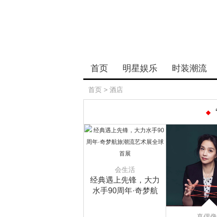
首页
明星娱乐
时装潮流
首页
>
酒店
会生活
经典遇上先锋，大力
水手90周年·奇梦航
旅潮流艺术展全球首
展
真偶像