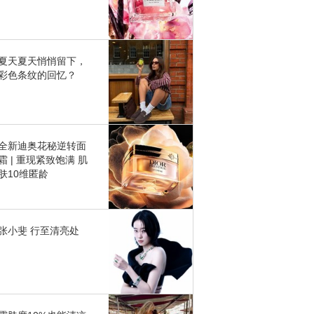
夏天夏天悄悄留下，
彩色条纹的回忆？
全新迪奥花秘逆转面
霜 | 重现紧致饱满 肌
肤10维匿龄
张小斐 行至清亮处