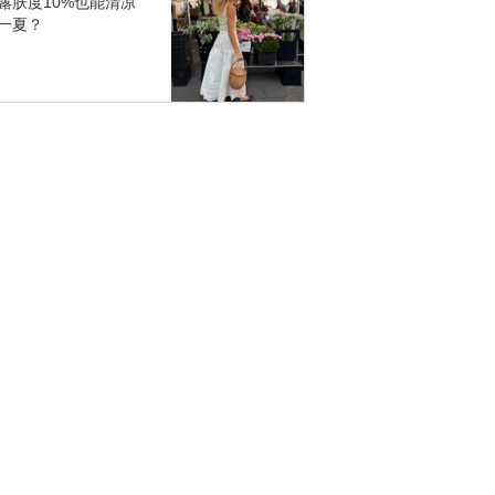
露肤度10%也能清凉
一夏？