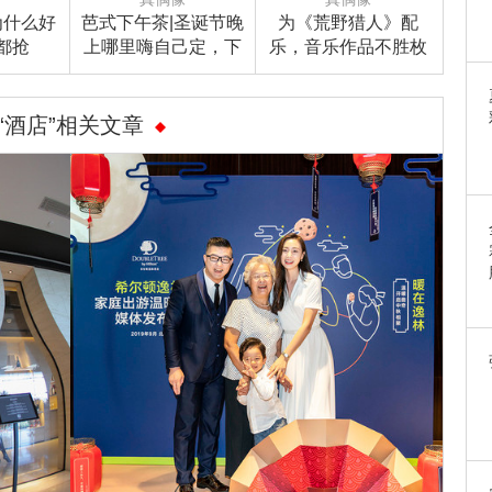
为什么好
芭式下午茶|圣诞节晚
为《荒野猎人》配
都抢
上哪里嗨自己定，下
乐，音乐作品不胜枚
她？
午哪儿打卡芭姐替你
举，坂本龙一还是个
选好啦！
中国电影迷！
“酒店”相关文章