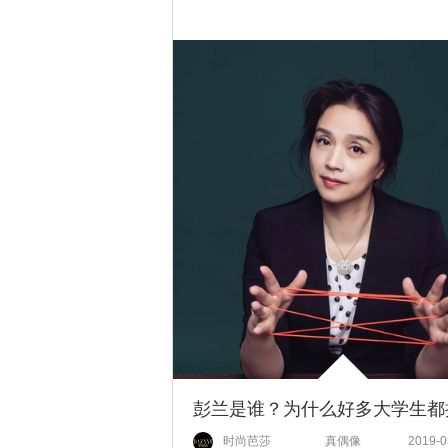
时尚芭莎
真偶像
2019-0