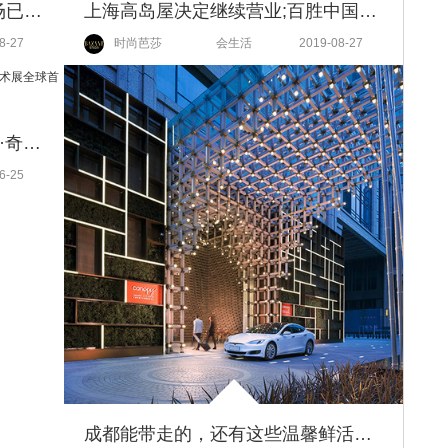
携程线下门店超2400家;苏州机场已完成选址;迪士尼乐园公布扩建计划
上海高岛屋决定继续营业;百胜中国收购黄记煌;全家上海便利店推出自助收银机
8-27
时尚芭莎
会生活
2019-08-27
经典遇上先锋，大力水手90周年·奇梦航旅潮流艺术展全球首展
6-25
成都能带走的，还有这些温馨鲜活的回忆