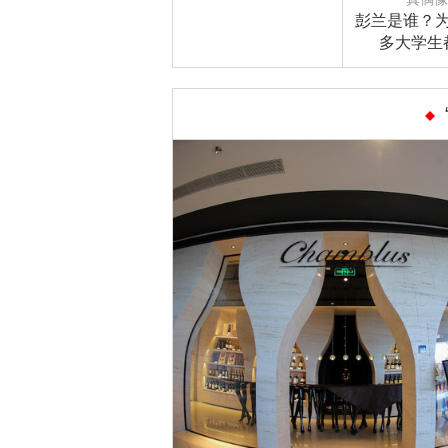
彭兰是谁？
多大学生
着“背”