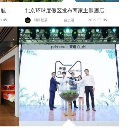
上海迪士尼将实行新儿童票标准;航司回应国内航班飞机餐“缩水”;希尔顿逸林酒店亮相扬州
北京环球度假区发布两家主题酒店;中国三城跻身​世界旅游城市榜单前十
9-05
时尚芭莎
会生活
2019-09-05