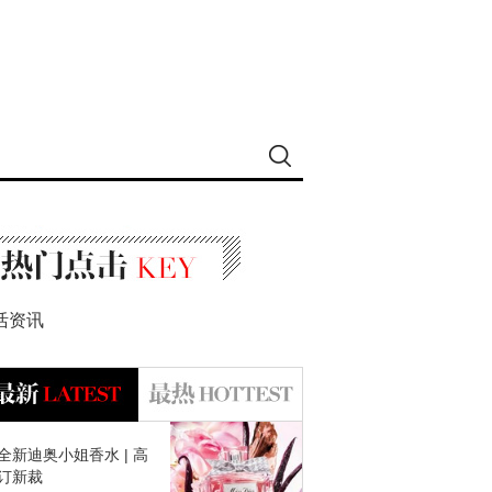
活资讯
全新迪奥小姐香水 | 高
订新裁