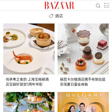
酒店
传承粤之食韵 上海宝格丽酒
丽思卡尔顿酒店携手布契拉提
店宝丽轩迎贺5周年华彩
呈现夏日鎏金体验