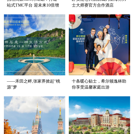
站式TMC平台 迎未来10倍增
士大师赛官方合作酒店
长机会
——禾田之畔,张家界掀起“桃
十条暖心贴士，希尔顿逸林助
源”梦
你享受温馨家庭出游