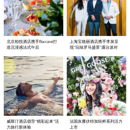
北京柏悦酒店携手Baccarat打
上海宝格丽酒店携手李泉呈
造沉浸感法式午后
现“玩味罗马盛景”露台派对
威斯汀酒店倡导“精彩起来”活
法国灰雁伏特加轻粹系列活力
力旅行新体验
上市