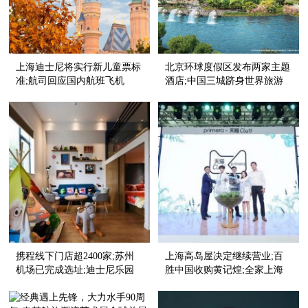
上海迪士尼将实行新儿童票标
北京环球度假区发布两家主题
准;航司回应国内航班飞机
酒店;中国三城跻身​世界旅游
餐“缩水”;希尔顿逸林酒店亮相
城市榜单前十
扬州
携程线下门店超2400家;苏州
上海高岛屋决定继续营业;百
机场已完成选址;迪士尼乐园
胜中国收购黄记煌;全家上海
公布扩建计划
便利店推出自助收银机