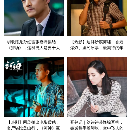
胡歌陈龙孙红雷张嘉译集结
【热影】迪拜沙漠海啸、香港
《猎场》，这群男人是要干大
爆炸、里约冰暴…最期待的年
事啊！
度灾难大片要上映了！
【热剧】网剧拍出电影质感，
开包记｜刘诗诗带降噪耳机，
丧尸堪比釜山行，《河神》赢
秦岚带手膜脚膜，空中飞人的