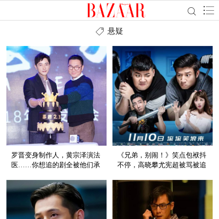
悬疑
罗晋变身制作人，黄宗泽演法
《兄弟，别闹！》笑点包袱抖
医……你想追的剧全被他们承
不停，高晓攀尤宪超被骂被追
包了！
还被打，真是惨得有些可爱！