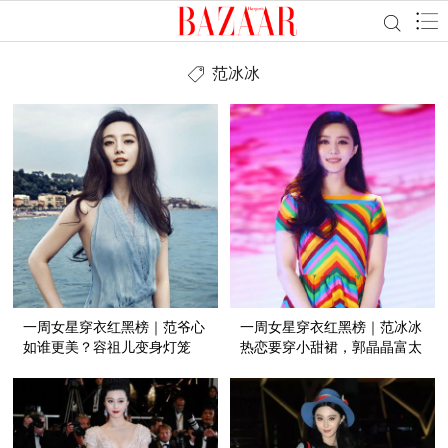
范冰冰
一周女星穿衣红黑榜｜范爷心
一周女星穿衣红黑榜｜范冰冰
如谁更美？容祖儿变身灯笼
热恋要穿小甜裙，郭晶晶富太
精！
穿成洗碗工！