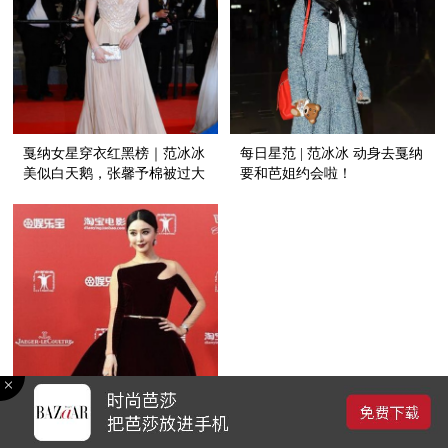
戛纳女星穿衣红黑榜｜范冰冰
每日星范 | 范冰冰 动身去戛纳
美似白天鹅，张馨予棉被过大
要和芭姐约会啦！
年！
上海电影节女星红黑榜｜范冰