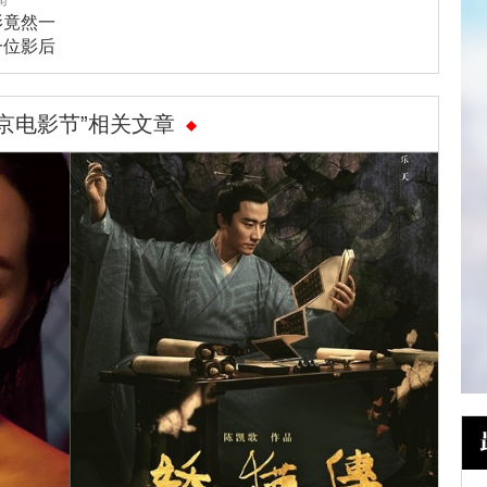
影竟然一
一位影后
帝？
东京电影节”相关文章