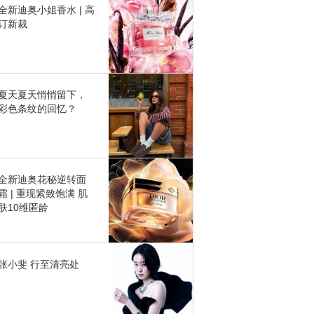
全新迪奥小姐香水 | 高
订新裁
夏天夏天悄悄留下，
彩色条纹的回忆？
全新迪奥花秘逆转面
霜 | 重现紧致饱满 肌
肤10维匿龄
张小斐 行至清亮处