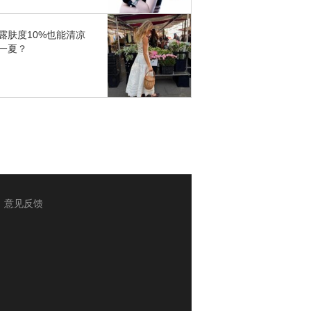
露肤度10%也能清凉
一夏？
意见反馈