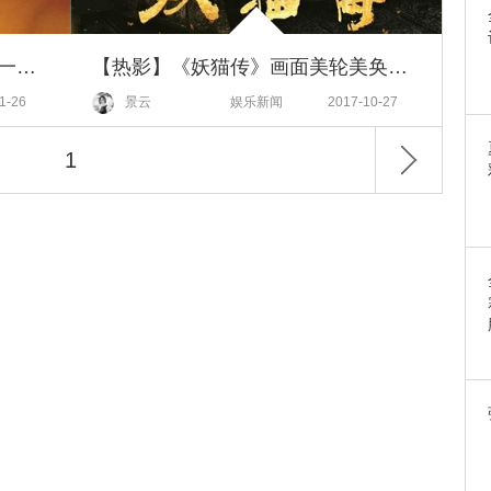
一部国产电影竟然一下子集结了一位影后三位影帝？
【热影】《妖猫传》画面美轮美奂简直拯救审美！演员也大有来头让人忍不住的小期待
1-26
景云
娱乐新闻
2017-10-27
1