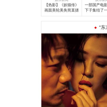
【热影】《妖猫传》
一部国产电
画面美轮美奂简直拯
下子集结了
救审美！演员也大有
三位影
来头让人忍不住的小
期待
“