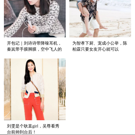
开包记｜刘诗诗带降噪耳机，
为智孝下厨、宠成小公举，陈
秦岚带手膜脚膜，空中飞人的
柏霖只要女友开心就可以
明星们带这些上飞机！
刘雯是个耿直girl，吴尊看秀
台前帅到台后！