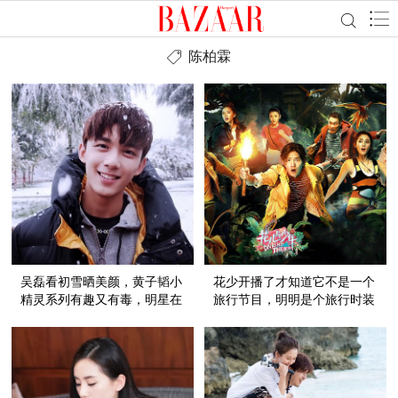
陈柏霖
吴磊看初雪晒美颜，黄子韬小
花少开播了才知道它不是一个
精灵系列有趣又有毒，明星在
旅行节目，明明是个旅行时装
微博故事中撒欢到停不下来！
教程！