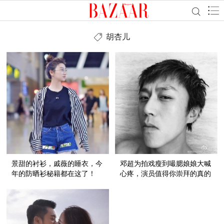
胡杏儿
景甜的衬衫，戚薇的睡衣，今
邓超为拍戏瘦到嘬腮娘娘大喊
年的防晒衫秘籍都在这了！
心疼，演员值得你崇拜的真的
不止是颜！