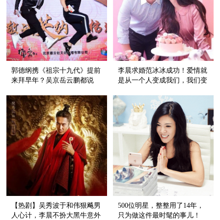
郭德纲携《祖宗十九代》提前
李晨求婚范冰冰成功！爱情就
来拜早年？吴京岳云鹏都说
是从一个人变成我们，我们变
了：我们全家都是美男子！
成永远
【热剧】吴秀波于和伟狠飚男
500位明星，整整用了14年，
人心计，李晨不扮大黑牛意外
只为做这件最时髦的事儿！