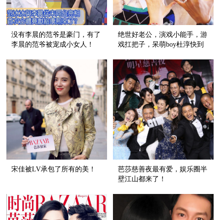
没有李晨的范爷是豪门，有了
绝世好老公，演戏小能手，游
李晨的范爷被宠成小女人！
戏扛把子，呆萌boy杜淳快到
碗里来！
宋佳被LV承包了所有的美！
芭莎慈善夜最有爱，娱乐圈半
壁江山都来了！