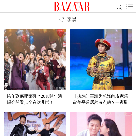
李晨
跨年到底哪家强？2018跨年演
【热综】王凯为乾隆的农家乐
唱会的看点全在这儿啦！
审美平反居然有点萌？一夜刷
屏的《国家宝藏》靠的不仅是
明星！