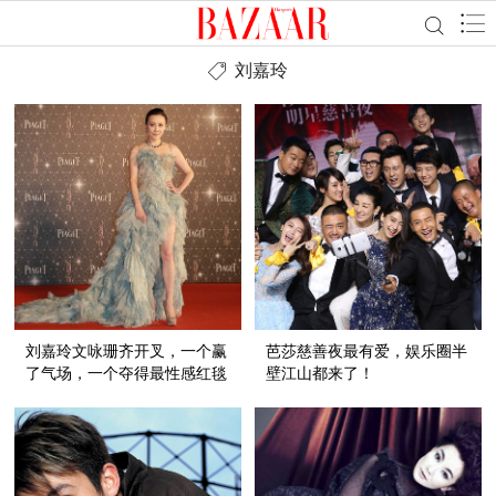
刘嘉玲
刘嘉玲文咏珊齐开叉，一个赢
芭莎慈善夜最有爱，娱乐圈半
了气场，一个夺得最性感红毯
壁江山都来了！
奖