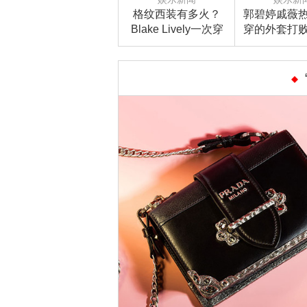
格纹西装有多火？
郭碧婷戚薇
Blake Lively一次穿
穿的外套打
两件，李宇春刘涛文
服，今年冬
咏珊气质大变身！
行裹成个“