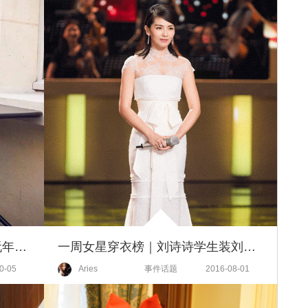
刘涛安迪即视感，KK张天爱腿玩年，她们在巴黎玩太6！【芭瞎时装周】
一周女星穿衣榜｜刘诗诗学生装刘涛穿婚纱，张馨予华丽逆转李莫愁到小龙女！
0-05
Aries
事件话题
2016-08-01