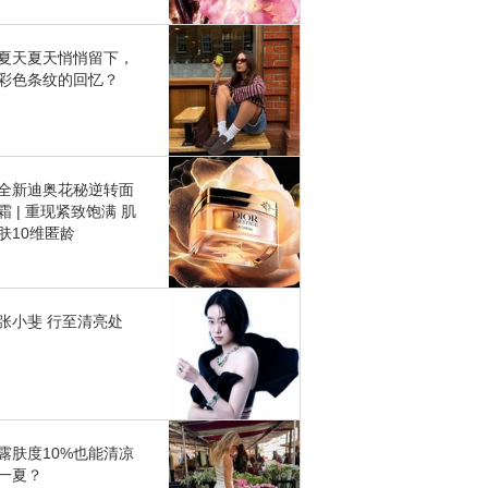
夏天夏天悄悄留下，
彩色条纹的回忆？
全新迪奥花秘逆转面
霜 | 重现紧致饱满 肌
肤10维匿龄
张小斐 行至清亮处
露肤度10%也能清凉
一夏？