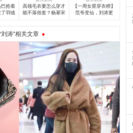
热巴抢着
高领毛衣要怎么穿才
【一周女星穿衣榜】
败了羽绒
能不落俗套？杨幂宋
范爷变仙，刘涛更
天就是流
茜戚薇为你演示正确
美，刘诗诗帅出屏幕
熊”！
打开方式！
“刘涛”相关文章