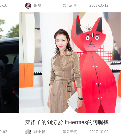
0-16
船船
娱乐新闻
2017-10-12
刘涛带你看得Akris不止是一场秀，更是两个大师的艺术展！
穿裙子的刘涛爱上Hermès的阔腿裤，你的全新Wishlist更新了没有？
0-03
糖小胖
娱乐新闻
2017-10-03