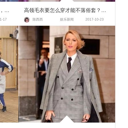
【热综】杨紫就来当了两天义工，竟然把客栈变成了和阚清子的校友交流大会
高领毛衣要怎么穿才能不落俗套？杨幂宋茜戚薇为你演示正确打开方式！
1-17
陈西西
娱乐新闻
2017-10-23