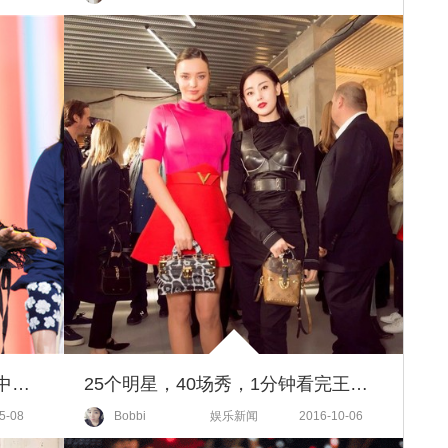
一周女星穿衣榜 | 刘涛变身恋爱中的美安迪，宋茜好好穿衬衫也超时髦
25个明星，40场秀，1分钟看完王菲章子怡都来了的时装周！【芭瞎时装周】
5-08
Bobbi
娱乐新闻
2016-10-06