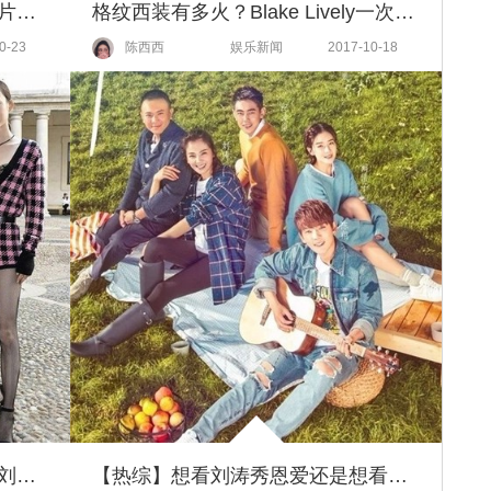
【热综】《亲爱的客栈》风景大片美到心动，不仅后期走心，饭桌上唠家常也很动情戳人！
格纹西装有多火？Blake Lively一次穿两件，李宇春刘涛文咏珊气质大变身！
0-23
陈西西
娱乐新闻
2017-10-18
【一周女星穿衣榜】范爷变仙，刘涛更美，刘诗诗帅出屏幕
【热综】想看刘涛秀恩爱还是想看阚清子闹脾气？这间客栈的单身狗陈翔选择弹吉他