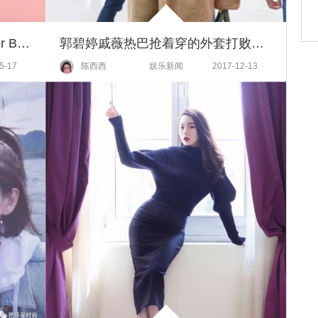
把520的心意，写进Prada Cahier Bijoux手袋里
郭碧婷戚薇热巴抢着穿的外套打败了羽绒服，今年冬天就是流行裹成个“熊”！
5-17
陈西西
娱乐新闻
2017-12-13