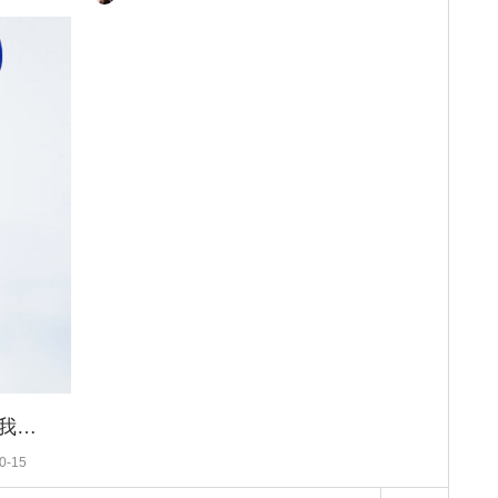
王珞丹：穿白衬衫都那么好看怪我喽？
0-15