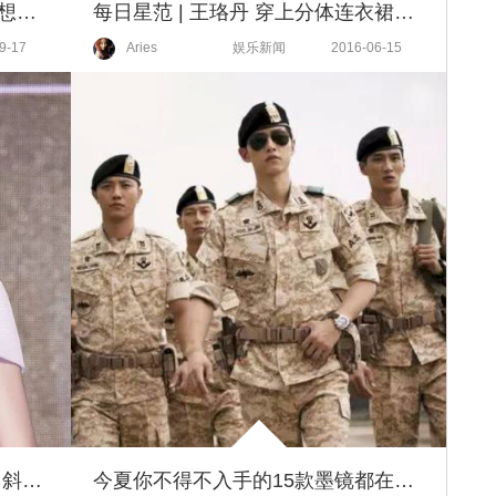
杨幂穿得一手好衬衫裙，我竟然想要范冰冰同款高跟鞋！
每日星范 | 王珞丹 穿上分体连衣裙的她，美到连刘烨都和她表白了！
9-17
Aries
娱乐新闻
2016-06-15
Angelababy能优雅性感也能酷，斜肩装美出新高度！
今夏你不得不入手的15款墨镜都在这！