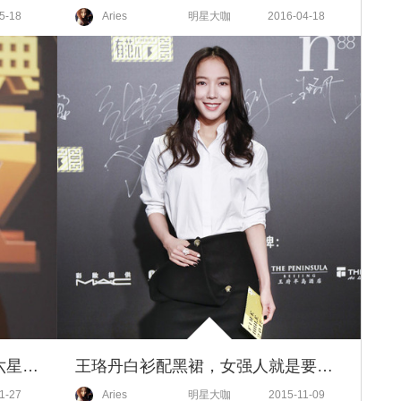
5-18
Aries
明星大咖
2016-04-18
5大长腿神器大起底，原来一米六星人周迅赵丽颖Baby的逆天长腿都是穿出来的！
王珞丹白衫配黑裙，女强人就是要干净利落！
1-27
Aries
明星大咖
2015-11-09