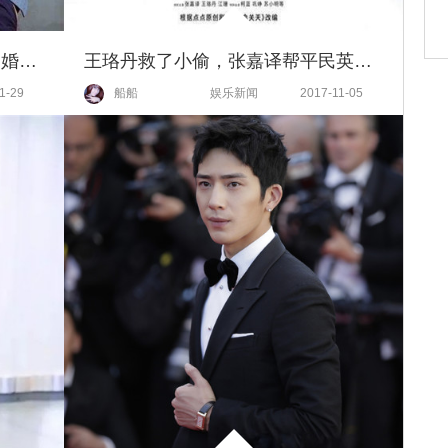
40岁大叔没钱没势也能跟90后闪婚，张嘉译这体育老师有点厉害！
王珞丹救了小偷，张嘉译帮平民英雄接未婚妻，这一次医疗电视剧可不止在谈恋爱
1-29
船船
娱乐新闻
2017-11-05