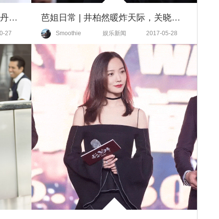
Belt it out！为什么宋茜刘涛王珞丹总比你好看？因为你的秋冬大衣还缺一根长腰带
芭姐日常 | 井柏然暖炸天际，关晓彤超敬业，戛纳之行值回票价
0-27
Smoothie
娱乐新闻
2017-05-28