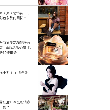
夏天夏天悄悄留下，
彩色条纹的回忆？
全新迪奥花秘逆转面
霜 | 重现紧致饱满 肌
肤10维匿龄
张小斐 行至清亮处
露肤度10%也能清凉
一夏？