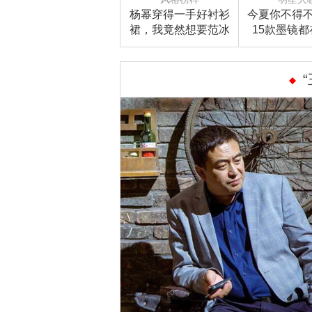
杨幂穿得一手好衬衫
今夏你不得
裙，我竟然想要范冰
15款墨镜
冰同款高跟鞋！