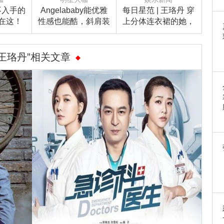
不入手的
Angelababy能优雅
每日星范 | 王珞丹 穿
都在这！
性感也能酷，斜肩装
上分体连衣裙的她，
美出新高度！
美到连刘烨都和她表
白了！
“王珞丹”相关文章