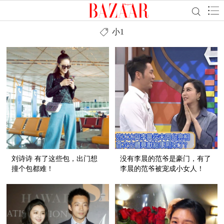
小1
刘诗诗 有了这些包，出门想
没有李晨的范爷是豪门，有了
撞个包都难！
李晨的范爷被宠成小女人！