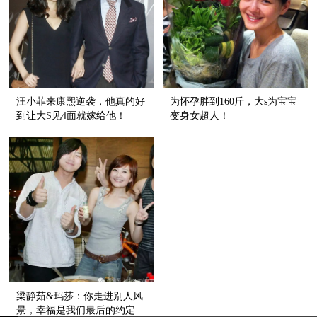
汪小菲来康熙逆袭，他真的好
为怀孕胖到160斤，大s为宝宝
到让大S见4面就嫁给他！
变身女超人！
梁静茹&玛莎：你走进别人风
景，幸福是我们最后的约定