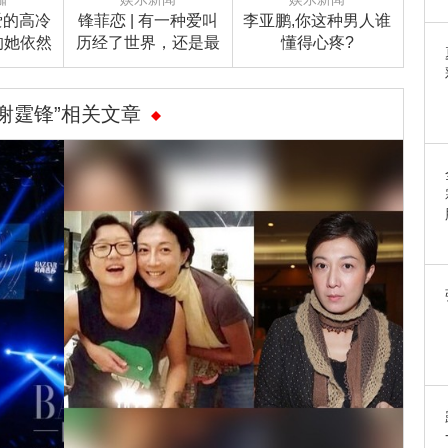
爱的高冷
锋菲恋 | 有一种爱叫
李亚鹏,你这种男人谁
的她依然
历经了世界，还是最
懂得心疼?
由！
爱你
“谢霆锋”相关文章