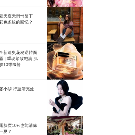
夏天夏天悄悄留下，
彩色条纹的回忆？
全新迪奥花秘逆转面
霜 | 重现紧致饱满 肌
肤10维匿龄
张小斐 行至清亮处
露肤度10%也能清凉
一夏？