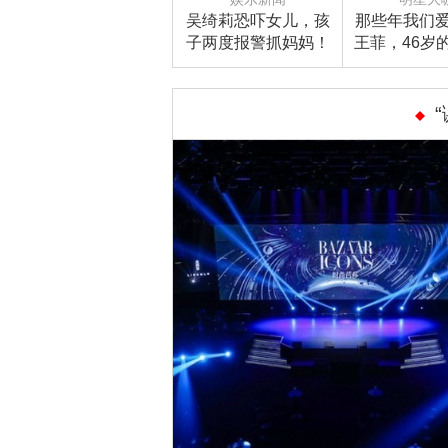
吴绮莉恐吓女儿，孩
那些年我们
子两度报警抓妈妈！
王菲，46岁
为人父母真那么容易
如风般自
吗？