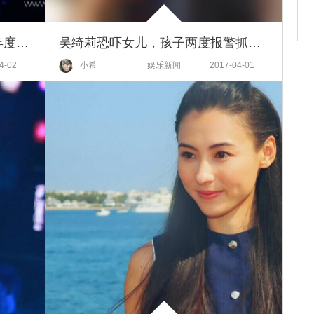
首届BAZAAR ICONS时尚芭莎年度派对盛大启幕开启耀眼新篇章
吴绮莉恐吓女儿，孩子两度报警抓妈妈！为人父母真那么容易吗？
4-02
小希
娱乐新闻
2017-04-01