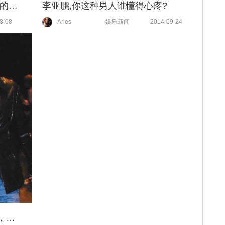
那些年我们爱的高冷王菲，46岁的她依然如风般自由！
李亚鹏,你这种男人谁懂得心疼?
8-08
Aries
娱乐新闻
2014-09-24
锋菲恋 | 有一种爱叫历经了世界，还是最爱你