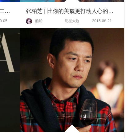
王菲窦唯光环下，她活出独一无二的窦靖童！
张柏芝 | 比你的美貌更打动人心的是你的坚强！
0-05
船船
明星大咖
2015-08-21