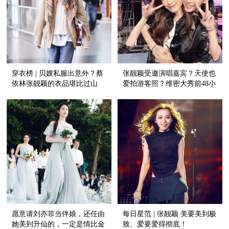
穿衣榜 | 贝嫂私服出意外？蔡
张靓颖受邀演唱嘉宾？天使也
依林张靓颖的衣品堪比过山
爱拍游客照？维密大秀前48小
车！
时的魔都好热闹！
愿意请刘亦菲当伴娘，还任由
每日星范 | 张靓颖 美要美到极
她美到升仙的，一定是情比金
致、爱要爱得彻底！