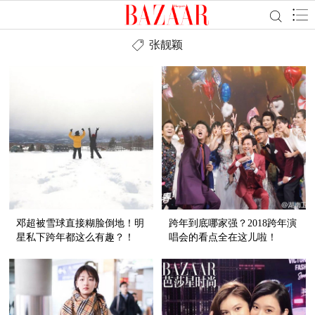
张靓颖
邓超被雪球直接糊脸倒地！明
跨年到底哪家强？2018跨年演
星私下跨年都这么有趣？！
唱会的看点全在这儿啦！