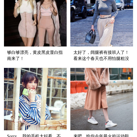
够白够漂亮，黄皮黑皮显白指
太好了，阔腿裤有接班人了！
南来了！
看来这个春天也不用怕腿粗没
裤子穿！
Sorry， 我的手机太好看，不
来吧，给你今年最火的运动鞋