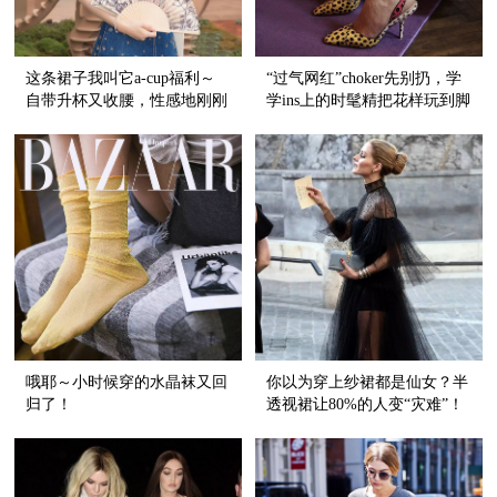
这条裙子我叫它a-cup福利～
“过气网红”choker先别扔，学
自带升杯又收腰，性感地刚刚
学ins上的时髦精把花样玩到脚
好！
踝上！
哦耶～小时候穿的水晶袜又回
你以为穿上纱裙都是仙女？半
归了！
透视裙让80%的人变“灾难”！