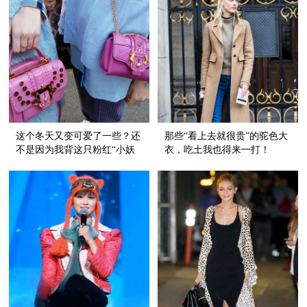
这个冬天又变可爱了一些？还
那些“看上去就很贵”的驼色大
不是因为我背这只粉红“小妖
衣，吃土我也得来一打！
精”！