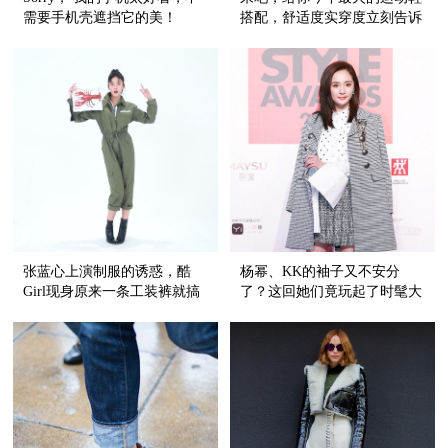
需要手机壳遮挡它的美！
搭配，舒适度实穿度立刻告诉
你！
张蓝心上演制服的诱惑，酷
杨幂、KK的袖子又不安分
Girl现身原来一条工装裤就搞
了？这回她们竟玩起了时髦大
定！
开衩！