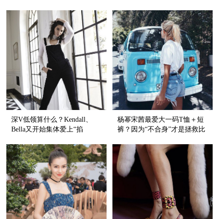
的事！
深V低领算什么？Kendall、
杨幂宋茜最爱大一码T恤＋短
Bella又开始集体爱上“掐
裤？因为“不合身”才是拯救比
脖”style了！
例的神器啊！