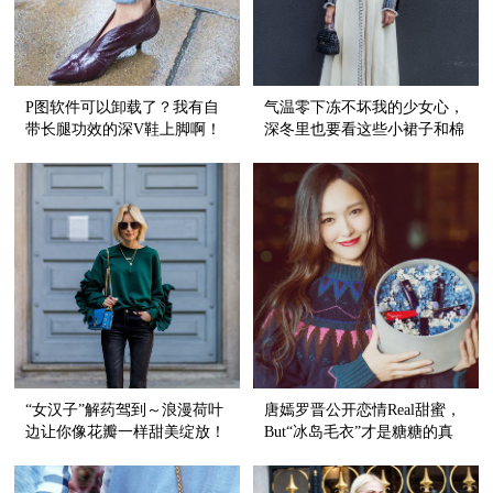
P图软件可以卸载了？我有自
气温零下冻不坏我的少女心，
带长腿功效的深V鞋上脚啊！
深冬里也要看这些小裙子和棉
衣谈恋爱！
“女汉子”解药驾到～浪漫荷叶
唐嫣罗晋公开恋情Real甜蜜，
边让你像花瓣一样甜美绽放！
But“冰岛毛衣”才是糖糖的真
爱好嘛！