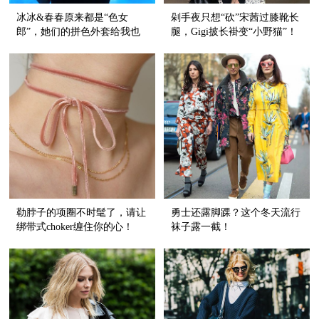
冰冰&春春原来都是“色女
剁手夜只想“砍”宋茜过膝靴长
郎”，她们的拼色外套给我也
腿，Gigi披长褂变“小野猫”！
来一件！
勒脖子的项圈不时髦了，请让
勇士还露脚踝？这个冬天流行
绑带式choker缠住你的心！
袜子露一截！