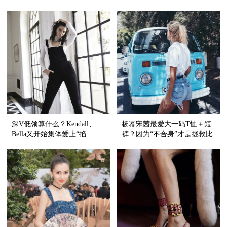
的事！
深V低领算什么？Kendall、
杨幂宋茜最爱大一码T恤＋短
Bella又开始集体爱上“掐
裤？因为“不合身”才是拯救比
脖”style了！
例的神器啊！