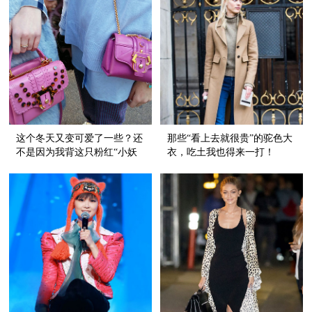
这个冬天又变可爱了一些？还
那些“看上去就很贵”的驼色大
不是因为我背这只粉红“小妖
衣，吃土我也得来一打！
精”！