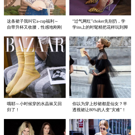
这条裙子我叫它a-cup福利～
“过气网红”choker先别扔，学
自带升杯又收腰，性感地刚刚
学ins上的时髦精把花样玩到脚
好！
踝上！
哦耶～小时候穿的水晶袜又回
你以为穿上纱裙都是仙女？半
归了！
透视裙让80%的人变“灾难”！