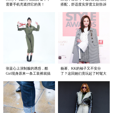
需要手机壳遮挡它的美！
搭配，舒适度实穿度立刻告诉
你！
张蓝心上演制服的诱惑，酷
杨幂、KK的袖子又不安分
Girl现身原来一条工装裤就搞
了？这回她们竟玩起了时髦大
定！
开衩！