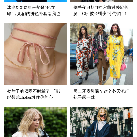
冰冰&春春原来都是“色女
剁手夜只想“砍”宋茜过膝靴长
郎”，她们的拼色外套给我也
腿，Gigi披长褂变“小野猫”！
来一件！
勒脖子的项圈不时髦了，请让
勇士还露脚踝？这个冬天流行
绑带式choker缠住你的心！
袜子露一截！