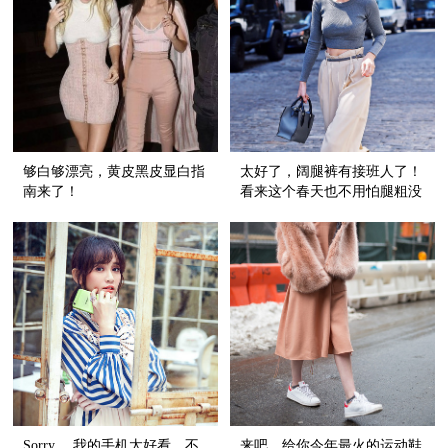
够白够漂亮，黄皮黑皮显白指
太好了，阔腿裤有接班人了！
南来了！
看来这个春天也不用怕腿粗没
裤子穿！
Sorry， 我的手机太好看，不
来吧，给你今年最火的运动鞋