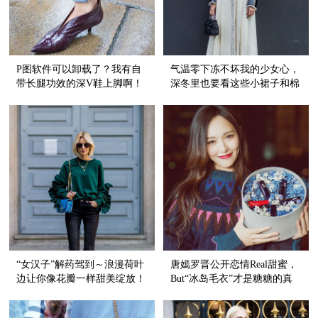
P图软件可以卸载了？我有自
气温零下冻不坏我的少女心，
带长腿功效的深V鞋上脚啊！
深冬里也要看这些小裙子和棉
衣谈恋爱！
“女汉子”解药驾到～浪漫荷叶
唐嫣罗晋公开恋情Real甜蜜，
边让你像花瓣一样甜美绽放！
But“冰岛毛衣”才是糖糖的真
爱好嘛！