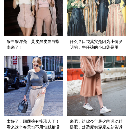
够白够漂亮，黄皮黑皮显白指
什么？口袋其实是因为小偷发
南来了！
明的，牛仔裤的小口袋是用
来...
太好了，阔腿裤有接班人了！
来吧，给你今年最火的运动鞋
看来这个春天也不用怕腿粗没
搭配，舒适度实穿度立刻告诉