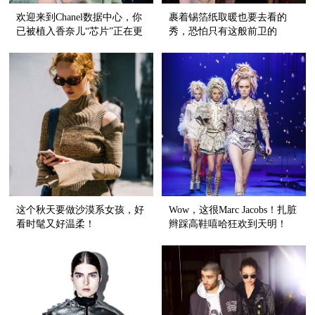
欢迎来到Chanel数据中心，你
裹着锡箔纸取暖也要去看的
已被植入香奈儿“芯片”正在更
秀，恐怕只有这般前卫的
新！
Givenchy
这个秋天要做沙漠系女孩，好
Wow，这很Marc Jacobs！扎脏
看时髦又好温柔！
辫踩高鞋嘻哈狂欢到天明！