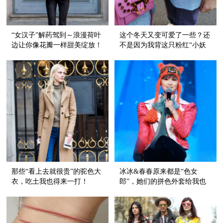
“女汉子”解药驾到～浪漫荷叶
这个冬天又变可爱了一些？还
边让你像花瓣一样甜美绽放！
不是因为我背这只粉红“小妖
精”！
那些“看上去就很贵”的驼色大
冰冰&春春原来都是“色女
衣，吃土我也得来一打！
郎”，她们的拼色外套给我也
来一件！