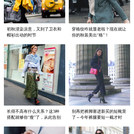
初秋浸染凉意，又到了卫衣和
穿格纹咋就显老啦？现在就让
帽衫出动的时节
你的秋装美出“格”！
长得不高有什么关系？这3种
别再把裤脚塞进新买的短靴里
搭配就够你“瘦”了，从此告别
了～今年裤腿要短一截才时
霍比特人！
髦！