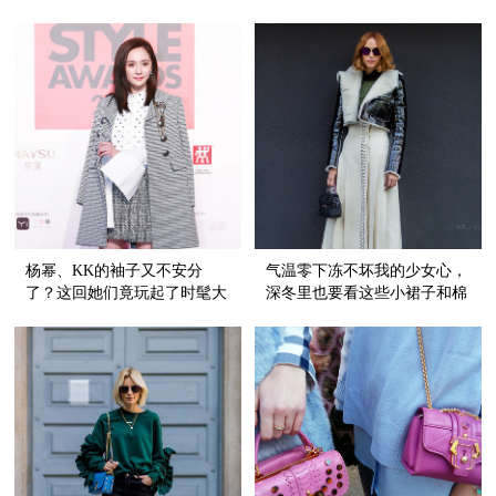
裤子穿！
你！
杨幂、KK的袖子又不安分
气温零下冻不坏我的少女心，
了？这回她们竟玩起了时髦大
深冬里也要看这些小裙子和棉
开衩！
衣谈恋爱！