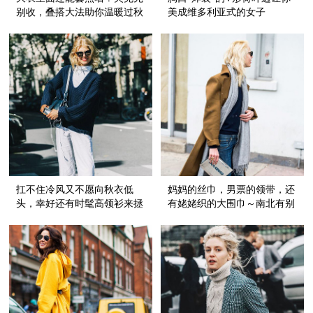
别收，叠搭大法助你温暖过秋
美成维多利亚式的女子
天！
扛不住冷风又不愿向秋衣低
妈妈的丝巾，男票的领带，还
头，幸好还有时髦高领衫来拯
有姥姥织的大围巾～南北有别
救我～
的入秋大法齐活儿了！