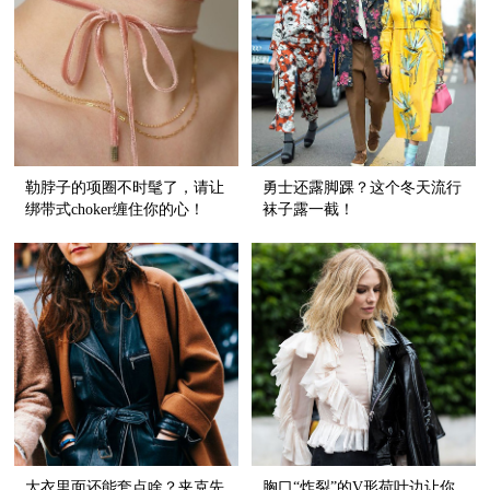
勒脖子的项圈不时髦了，请让
勇士还露脚踝？这个冬天流行
绑带式choker缠住你的心！
袜子露一截！
大衣里面还能套点啥？夹克先
胸口“炸裂”的V形荷叶边让你