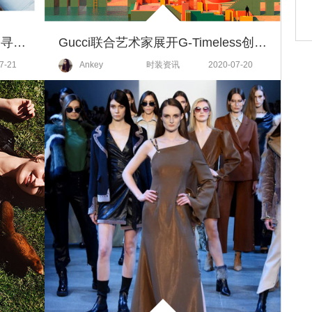
【GUCCI腕表珠宝】经典隽永，寻觅永恒
Gucci联合艺术家展开G-Timeless创意合作
7-21
Ankey
时装资讯
2020-07-20