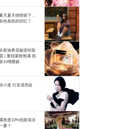
夏天夏天悄悄留下，
彩色条纹的回忆？
全新迪奥花秘逆转面
霜 | 重现紧致饱满 肌
肤10维匿龄
张小斐 行至清亮处
露肤度10%也能清凉
一夏？