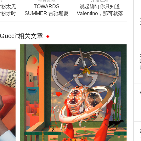
衬衫太无
TOWARDS
说起铆钉你只知道
衬衫才时
SUMMER 古驰迎夏
Valentino，那可就落
系列
伍了！
“Gucci”相关文章