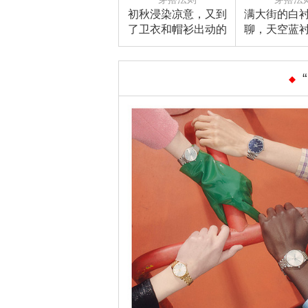
初秋浸染凉意，又到
满大街的白
了卫衣和帽衫出动的
聊，天空蓝
时节
髦