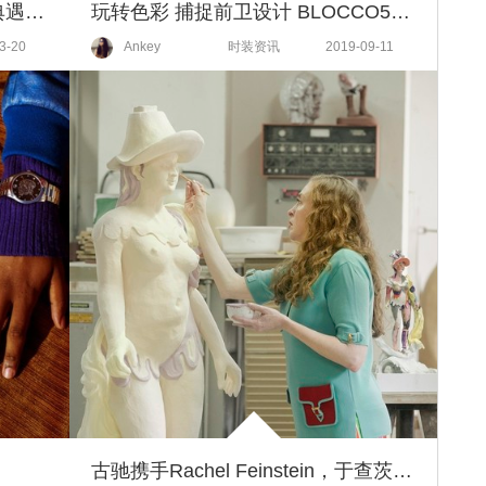
古驰Sylvie 1969系列手袋 当经典遇上摩登
玩转色彩 捕捉前卫设计 BLOCCO5联手知名设计师Diego Dolcini打造“型色”老爹鞋
3-20
Ankey
时装资讯
2019-09-11
古驰携手Rachel Feinstein，于查茨沃斯庄园揭幕艺术家驻地项目