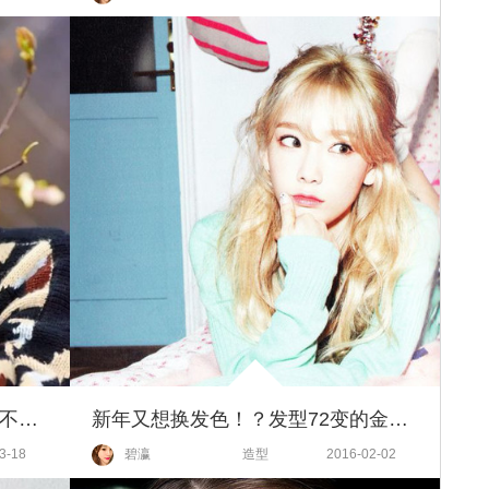
KO掉所有丸子头的"道士头"，梳不梳你看着办吧！
新年又想换发色！？发型72变的金泰妍教你染后的头发要这样护理
3-18
碧瀛
造型
2016-02-02