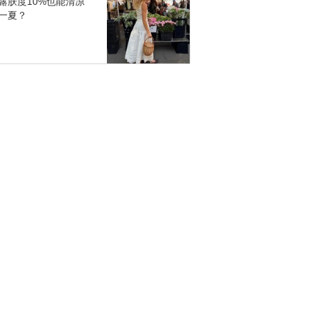
露肤度10%也能清凉
一夏？