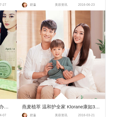
7-27
碧瀛
美容资讯
2016-06-23
闺蜜报告来种草啦！来看看你的办公桌上还缺点啥！
燕麦植萃 温和护全家 Klorane康如35年明星产品——燕麦•柔润倍护系列
4-07
碧瀛
美容资讯
2016-03-21