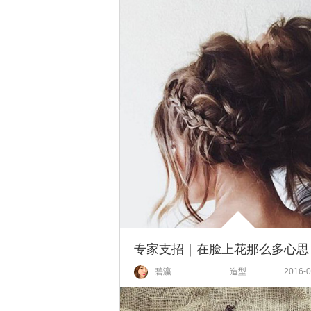
碧瀛
造型
2016-0