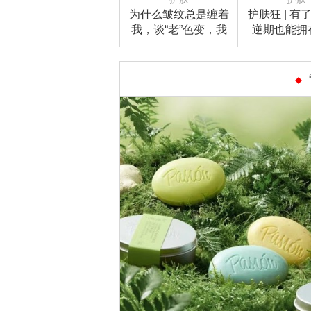
为什么皱纹总是缠着
护肤狂 | 有
我，谈“老”色变，我
逆期也能拥
简直受够了！
幸，既能开
翻天哦