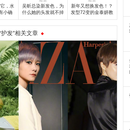
了它，水
吴昕总染新发色，为
新年又想换发色！？
有小确
什么她的头发就不掉
发型72变的金泰妍教
运又能美
色呢？
你染后的头发要这样
！
护理
“护发”相关文章