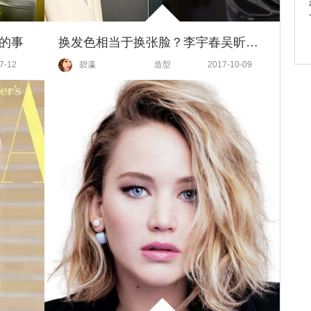
子的事
换发色相当于换张脸？李宇春吴昕昆凌染发后爆美，堪称年度最in发色！
7-12
碧瀛
造型
2017-10-09