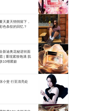
夏天夏天悄悄留下，
彩色条纹的回忆？
全新迪奥花秘逆转面
霜 | 重现紧致饱满 肌
肤10维匿龄
张小斐 行至清亮处