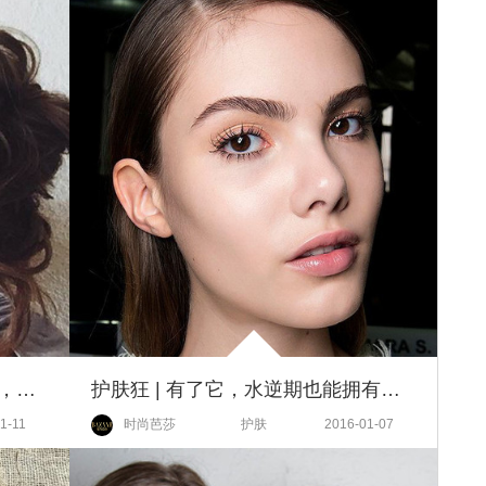
专家支招｜在脸上花那么多心思，就不能分点精力给它
护肤狂 | 有了它，水逆期也能拥有小确幸，既能开运又能美翻天哦！
1-11
时尚芭莎
护肤
2016-01-07