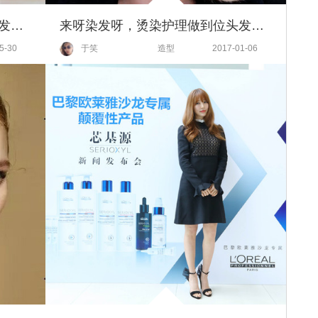
吴昕总染新发色，为什么她的头发就不掉色呢？
来呀染发呀，烫染护理做到位头发美到会发光！一起甩掉黑长直！
5-30
于笑
造型
2017-01-06