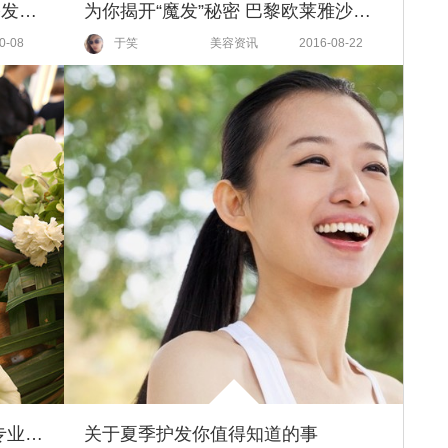
对Choker又爱又恨，跪求怎么搭发型才不显脖子粗？
为你揭开“魔发”秘密 巴黎欧莱雅沙龙SERIOXYL芯基源新闻发布会
0-08
于笑
美容资讯
2016-08-22
头皮百年 不老传奇 ——资生堂专业美发头皮能量科技奢享体验会北京丁和李朴隆重上演
关于夏季护发你值得知道的事