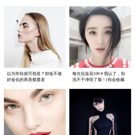
备妆容哦
以为年轻就可劲造？卸妆不做
每次化妆花100￥我认了，别
好妆化的再美都显老
洗不干净毁了脸！(你会收藏
的洗脸文