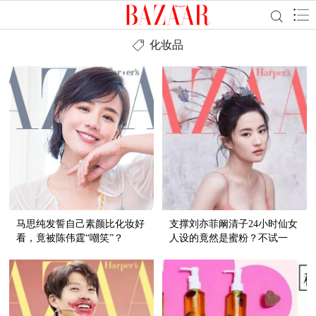
化妆品
马思纯发誓自己素颜比化妆好
支撑刘亦菲阚清子24小时仙女
看，竟被陈伟霆“嘲笑”？
人设的竟然是蜜粉？不试一
下，你还会停留在路人
ABCD！