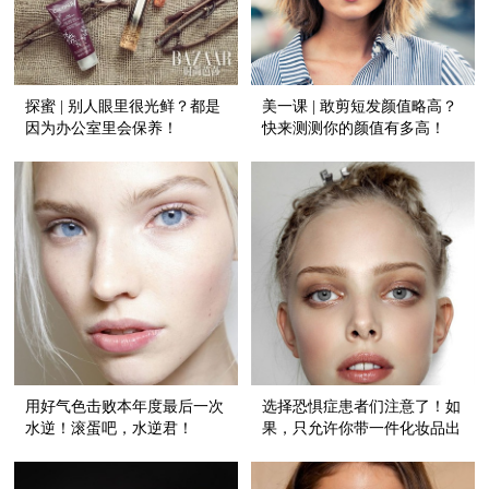
探蜜 | 别人眼里很光鲜？都是
美一课 | 敢剪短发颜值略高？
因为办公室里会保养！
快来测测你的颜值有多高！
用好气色击败本年度最后一次
选择恐惧症患者们注意了！如
水逆！滚蛋吧，水逆君！
果，只允许你带一件化妆品出
门，你该怎么办？