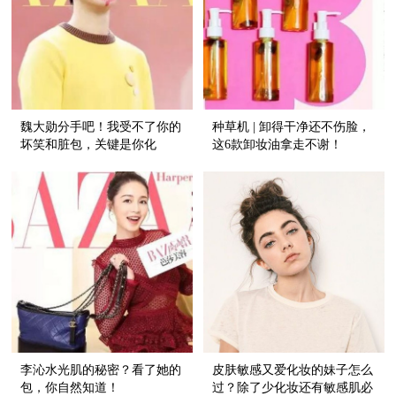
魏大勋分手吧！我受不了你的
种草机 | 卸得干净还不伤脸，
坏笑和脏包，关键是你化
这6款卸妆油拿走不谢！
的"红色恋人妆"丑！
李沁水光肌的秘密？看了她的
皮肤敏感又爱化妆的妹子怎么
包，你自然知道！
过？除了少化妆还有敏感肌必