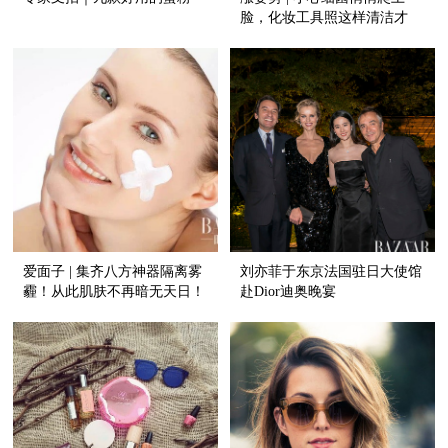
脸，化妆工具照这样清洁才
对！
爱面子 | 集齐八方神器隔离雾
刘亦菲于东京法国驻日大使馆
霾！从此肌肤不再暗无天日！
赴Dior迪奥晚宴