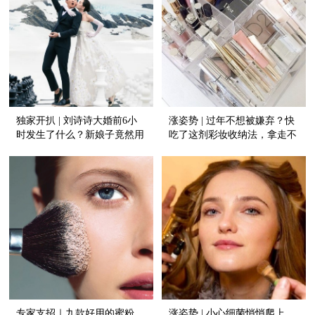
独家开扒 | 刘诗诗大婚前6小
涨姿势 | 过年不想被嫌弃？快
时发生了什么？新娘子竟然用
吃了这剂彩妆收纳法，拿走不
了“我”的化妆品！
谢！
专家支招｜九款好用的蜜粉
涨姿势 | 小心细菌悄悄爬上