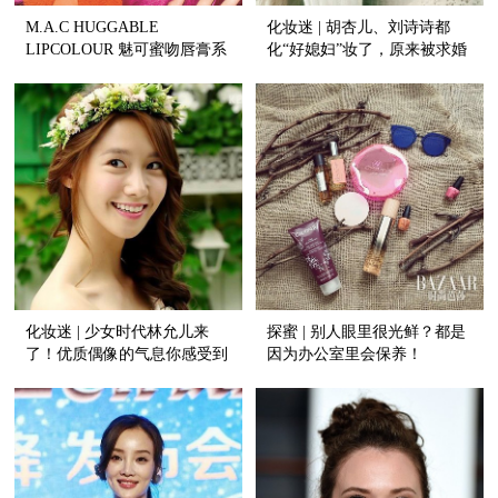
M.A.C HUGGABLE
化妆迷 | 胡杏儿、刘诗诗都
LIPCOLOUR 魅可蜜吻唇膏系
化“好媳妇”妆了，原来被求婚
列
这么容易！
化妆迷 | 少女时代林允儿来
探蜜 | 别人眼里很光鲜？都是
了！优质偶像的气息你感受到
因为办公室里会保养！
了嘛？