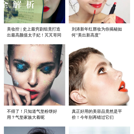
美妆控 | 史上最穷剧组竟打造
刘涛新年红唇妆为你揭秘如
出最高颜值太子妃！芃芃哥同
何“美出新高度”
款唇色都在这儿！
不得了！只知道气垫粉饼好
真正好用的美容品竟然是平
用？气垫家族大着呢
价！今年别再错过它们