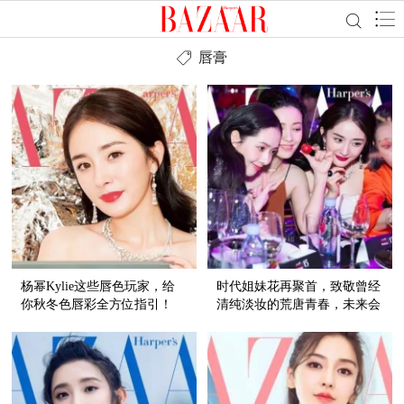
唇膏
杨幂Kylie这些唇色玩家，给
时代姐妹花再聚首，致敬曾经
你秋冬色唇彩全方位指引！
清纯淡妆的荒唐青春，未来会
像红唇般烈焰燃烧！