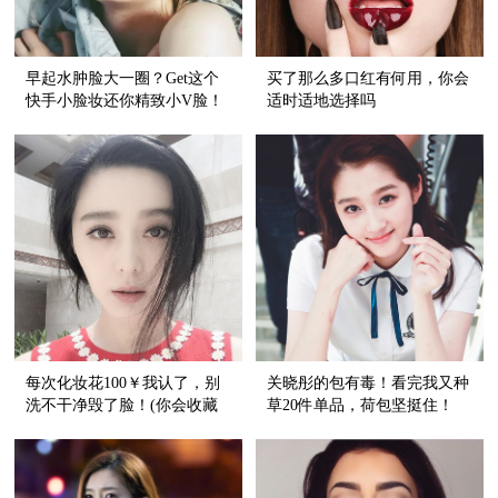
早起水肿脸大一圈？Get这个
买了那么多口红有何用，你会
快手小脸妆还你精致小V脸！
适时适地选择吗
每次化妆花100￥我认了，别
关晓彤的包有毒！看完我又种
洗不干净毁了脸！(你会收藏
草20件单品，荷包坚挺住！
的洗脸文