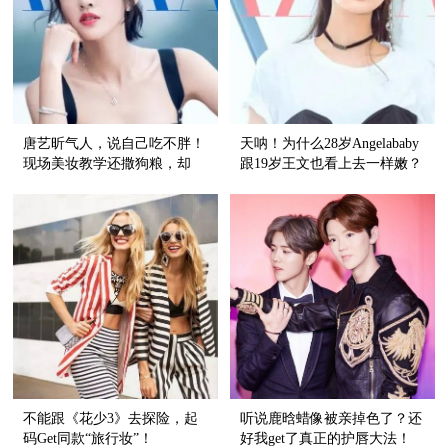
唐艺昕气人，说自己吃不胖！
天呐！为什么28岁Angelababy
现场美妆教学还撒狗粮，却
跟19岁王文也看上去一样嫩？
夸“他”帅！
不能跟《花少3》去探险，起
听说鹿晗蜡像被亲掉色了？还
码Get同款“旅行妆”！
好我get了真正的护唇大法！