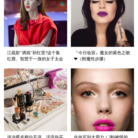
江疏影"调戏"孙红雷?这个集
『今日妆容』魔女的紫色之吻
红唇、智慧于一身的女子太会
❤（附魔性步骤）
美！
连冷暖皮都分不清，活该你买
化妆可别太用力！3秒被恨的