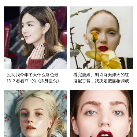
别问我今年冬天什么唇色最
看完唐嫣、刘诗诗美炸天的红
IN？看看Ella的《浑身是劲》
唇配古装，我决定把唇妆调成
就知道了！
秋冬模式！