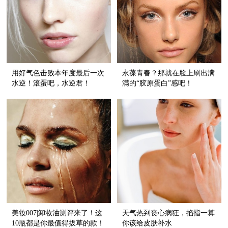
用好气色击败本年度最后一次
永葆青春？那就在脸上刷出满
水逆！滚蛋吧，水逆君！
满的“胶原蛋白”感吧！
美妆007|卸妆油测评来了！这
天气热到丧心病狂，掐指一算
10瓶都是你最值得拔草的款！
你该给皮肤补水