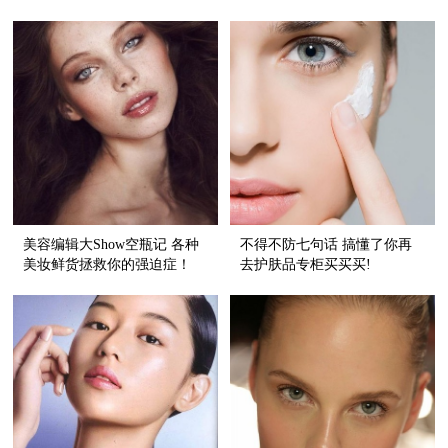
美容编辑大Show空瓶记 各种
不得不防七句话 搞懂了你再
美妆鲜货拯救你的强迫症！
去护肤品专柜买买买!