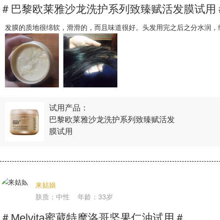
＃巴黎欧莱雅沙龙洗护系列致臻赋活发膜试用
发膜的质地很绵软，滑滑的，而且味道很好。头发用完之后之分水润，
试用产品：
巴黎欧莱雅沙龙洗护系列致臻赋活发
膜试用
来姑娘
肤质：中性 年龄：33岁
＃Melvita蜜葳特摩洛哥坚果仁油试用＃