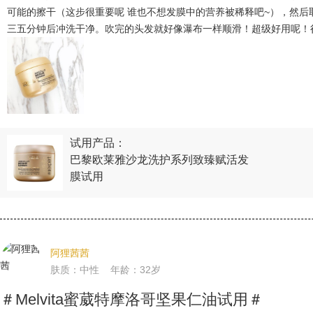
可能的擦干（这步很重要呢 谁也不想发膜中的营养被稀释吧~），然后
三五分钟后冲洗干净。吹完的头发就好像瀑布一样顺滑！超级好用呢！
试用产品：
巴黎欧莱雅沙龙洗护系列致臻赋活发
膜试用
阿狸茜茜
肤质：中性 年龄：32岁
＃Melvita蜜葳特摩洛哥坚果仁油试用＃