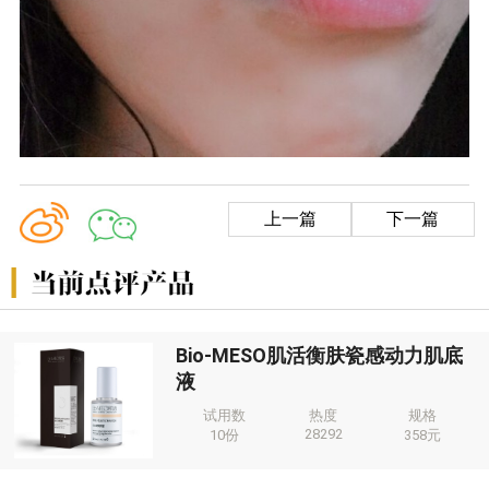
上一篇
下一篇
Bio-MESO肌活衡肤瓷感动力肌底
液
试用数
热度
规格
28292
10份
358元