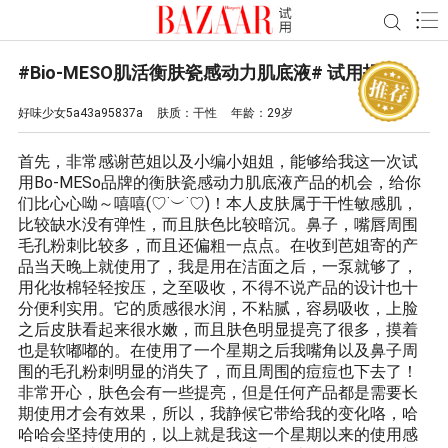
#Bio-MESO肌活衡肤瓷感动力肌底液# 试用报告
好味少女5a43a95837a
肤质：
干性
年龄：
29岁
首先，非常感谢芭姐以及小编小姐姐，能够给我这一次试
用Bo-MESo品牌的衡肤瓷感动力肌底液产品的机会，给你
们比心心呦～嘻嘻(♡˙︶˙♡)！本人皮肤属于干性敏感肌，
比较缺水没有弹性，而且肤色比较暗沉。鼻子，嘴唇周围
毛孔粉刺比较多，而且还偏粗一点点。在收到芭姐寄的产
品当天晚上就使用了，我是用在洁面之后，一泵就够了，
用化妆棉轻轻按压，之至吸收，不得不说产品的设计也十
分便利实用。它的质感很水润，不粘腻，容易吸收，上脸
之后皮肤看起来很水嫩，而且肤色明显提亮了很多，摸着
也是软嘟嘟的。在使用了一个星期之后我嘴角以及鼻子周
围的毛孔粉刺明显的消失了，而且周围的痘痘也下去了！
非常开心，肤色会有一些提亮，但是任何产品都是需要长
期使用才会有效果，所以，我静候它带给我的变化咯，哈
哈哈会坚持使用的，以上就是我这一个星期以来的使用感