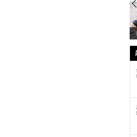
刘诗诗 有了这些包，出门想撞个包都
难！