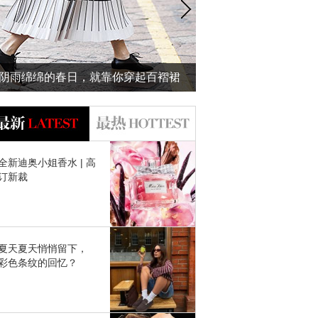
阴雨绵绵的春日，就靠你穿起百褶裙
泰国泼水节玩High啦
美给我看了~
吻的防水妆才
全新迪奥小姐香水 | 高
订新裁
夏天夏天悄悄留下，
彩色条纹的回忆？