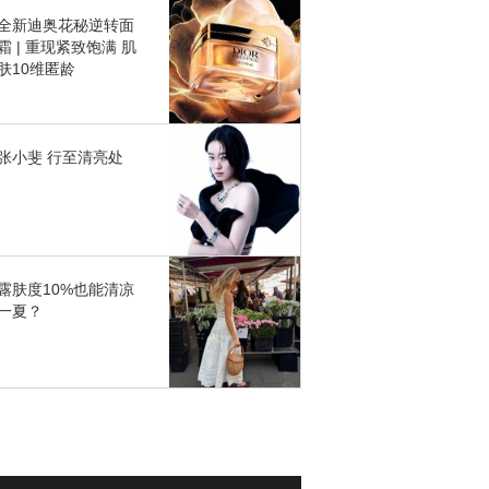
全新迪奥花秘逆转面
霜 | 重现紧致饱满 肌
肤10维匿龄
张小斐 行至清亮处
露肤度10%也能清凉
一夏？