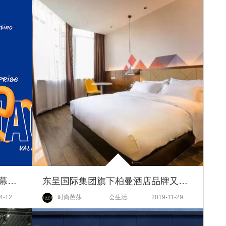
上海世茂广场春夏时装周正式启幕，潮力绽放焕活时尚能量
东呈国际集团旗下柏曼酒店品牌又一门店落地武汉
4-12
时尚芭莎
会生活
2019-11-29