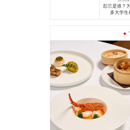
彭兰是谁？
多大学生
着“背”