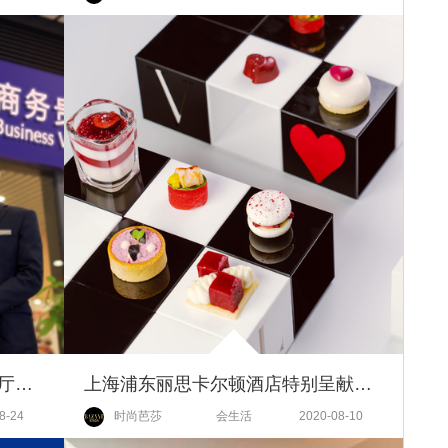
悦途出行带你玩转高铁机场贵宾厅，开启商旅生活出行新方式
上海浦东丽思卡尔顿酒店特别呈献VLoveTN心动时刻下午茶
8-24
时尚芭莎
会生活
2020-08-10