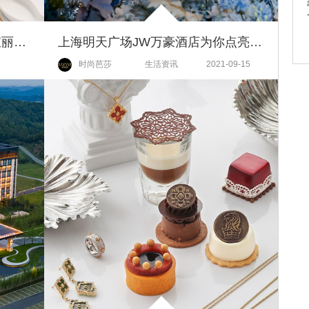
传承粤之食韵 上海宝格丽酒店宝丽轩迎贺5周年华彩
上海明天广场JW万豪酒店为你点亮浪漫婚典
0-26
时尚芭莎
生活资讯
2021-09-15