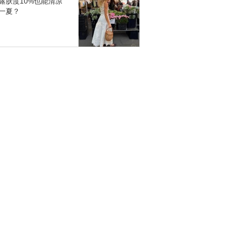
露肤度10%也能清凉
一夏？