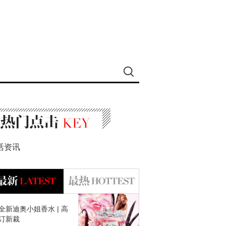
活资讯
全新迪奥小姐香水 | 高
订新裁