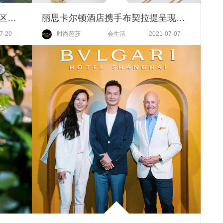
喜来登酒店于仙海湖畔开启亚太区焕新之旅
丽思卡尔顿酒店携手布契拉提呈现夏日鎏金体验
7-20
时尚芭莎
会生活
2021-07-07