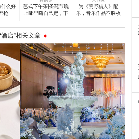
为什么好
芭式下午茶|圣诞节晚
为《荒野猎人》配
都抢
上哪里嗨自己定，下
乐，音乐作品不胜枚
她？
午哪儿打卡芭姐替你
举，坂本龙一还是个
选好啦！
中国电影迷！
“酒店”相关文章