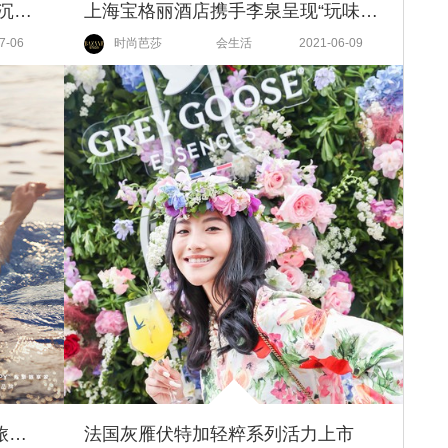
北京柏悦酒店携手Baccarat打造沉浸感法式午后
上海宝格丽酒店携手李泉呈现“玩味罗马盛景”露台派对
7-06
时尚芭莎
会生活
2021-06-09
威斯汀酒店倡导“精彩起来”活力旅行新体验
法国灰雁伏特加轻粹系列活力上市