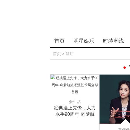
首页
明星娱乐
时装潮流
首页
>
酒店
会生活
经典遇上先锋，大力
水手90周年·奇梦航
旅潮流艺术展全球首
展
真偶像