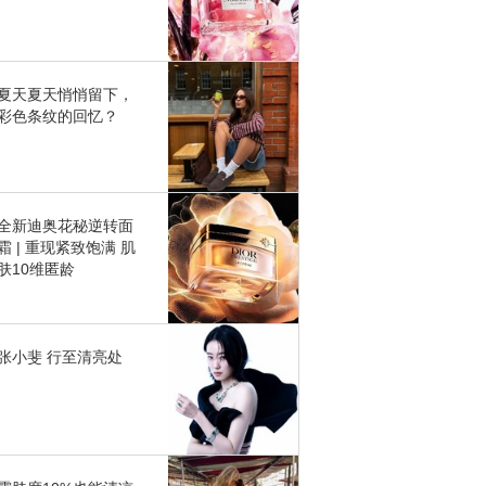
夏天夏天悄悄留下，
彩色条纹的回忆？
全新迪奥花秘逆转面
霜 | 重现紧致饱满 肌
肤10维匿龄
张小斐 行至清亮处