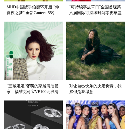
MHD中国携手伯衡55开启 “仲
“可持续零皮草日”全国首现第
夏夜之梦” 全新Canteen 55引
六届国际可持续时尚零皮草盛
领沪上品质生活
典
“宝藏姐姐”张萌的家居清洁管
对让自己快乐的决定负责，我
家—福维克可宝VB100无线清
累但是我愿意
洁系统正式登陆天猫