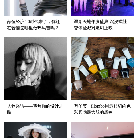
颜值经济4.0时代来了，你还
翠湖天地年度盛典 沉浸式社
在苦恼去哪里做热玛吉吗？
交体验派对魅幻上映
人物采访——蔡炜伽的设计之
万圣节，illombo用最贴切的色
路
彩圆满最大胆的想象