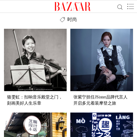
时尚
骆雯虹：扣响音乐殿堂之门，
张紫宁担任JSister品牌代言人
刻画美好人生乐章
开启多元着装摩登之旅