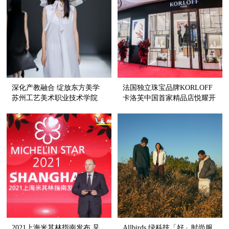
深化产教融合 绽放东方美学
法国独立珠宝品牌KORLOFF
苏州工艺美术职业技术学院
卡洛芙中国首家精品店悦耀开
SGM ART · MOUSE JI 再度亮
幕
相中国国际时装周
2021上海米其林指南发布 见
Allbirds 绿科技「好」时尚服