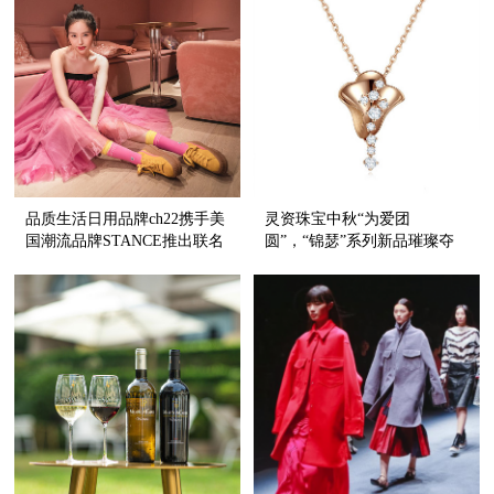
品质生活日用品牌ch22携手美
灵资珠宝中秋“为爱团
国潮流品牌STANCE推出联名
圆”，“锦瑟”系列新品璀璨夺
袜子,演绎出圈新可能,释放无
目
限魅力