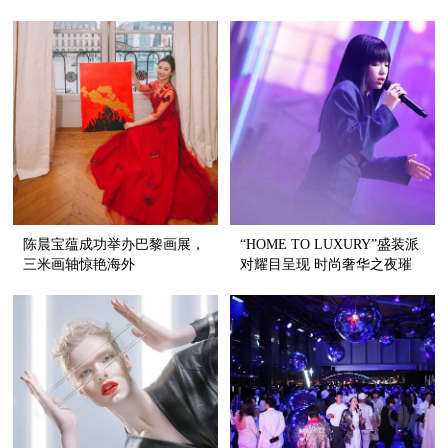
陈晨宝蕴成功举办巴黎画展，
“HOME TO LUXURY”盛装派
三米画轴惊艳海外
对耀目呈现 时尚奢华之夜璀
璨生辉