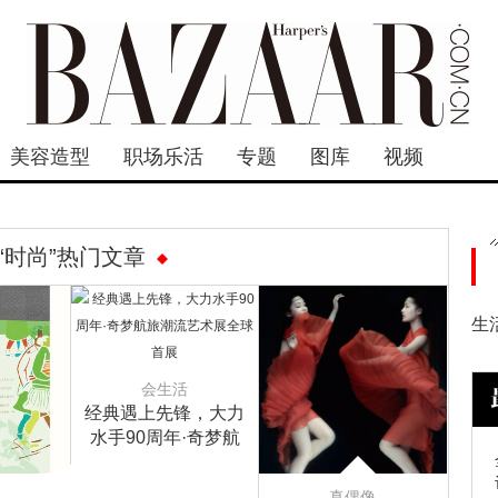
美容造型
职场乐活
专题
图库
视频
“时尚”热门文章
生
会生活
经典遇上先锋，大力
水手90周年·奇梦航
旅潮流艺术展全球首
展
真偶像