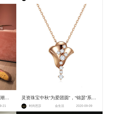
品质生活日用品牌ch22携手美国潮流品牌STANCE推出联名袜子,演绎出圈新可能,释放无限魅力
灵资珠宝中秋“为爱团圆”，“锦瑟”系列新品璀璨夺目
9-21
时尚芭莎
会生活
2020-09-09