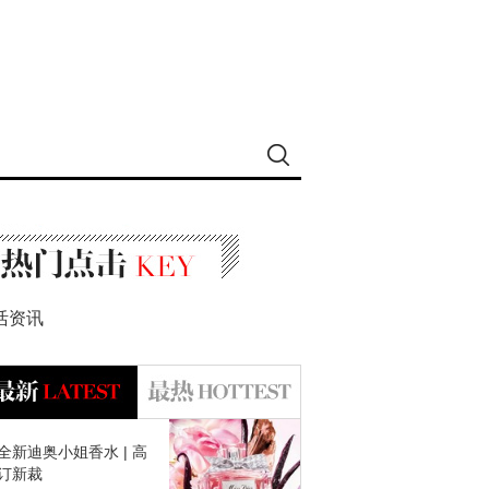
活资讯
全新迪奥小姐香水 | 高
订新裁