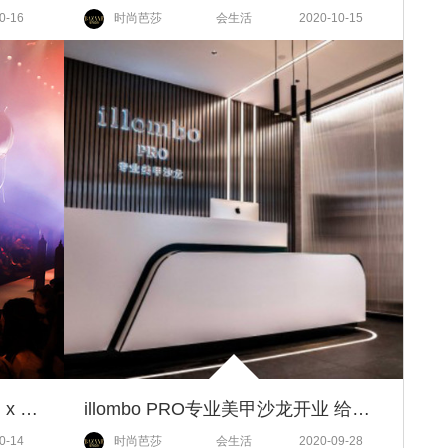
0-16
时尚芭莎
会生活
2020-10-15
艺术时尚跨界联名 | TUYUE涂月 x 艺术家王璜生
illombo PRO专业美甲沙龙开业 给双手带来别样艺术“SPA”
0-14
时尚芭莎
会生活
2020-09-28