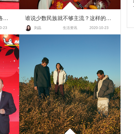
法国独立珠宝品牌KORLOFF卡洛芙中国首家精品店悦耀开幕
谁说少数民族就不够主流？这样的时尚态度太燃了
0-23
刘晶
生活资讯
2020-10-23