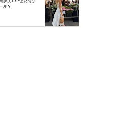
露肤度10%也能清凉
一夏？