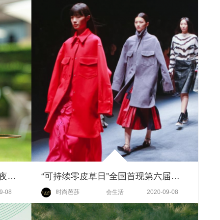
MHD中国携手伯衡55开启 “仲夏夜之梦” 全新Canteen 55引领沪上品质生活
“可持续零皮草日”全国首现第六届国际可持续时尚零皮草盛典
9-08
时尚芭莎
会生活
2020-09-08