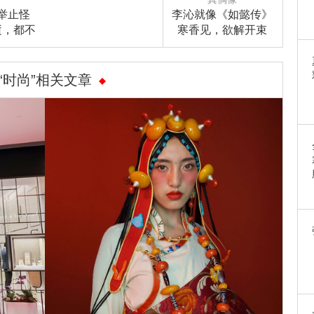
举止怪
李沁就像《如懿传》
逝，都不
寒香见，欲解开束
的精湛
缚，在角色里体验人
生！
“时尚”相关文章