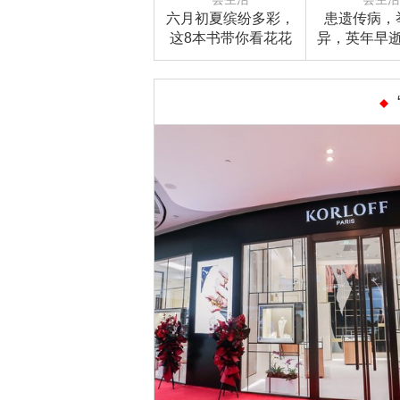
六月初夏缤纷多彩，
患遗传病，
这8本书带你看花花
异，英年早
世界！
影响她笔下