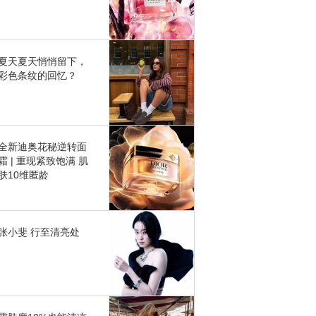
夏天夏天悄悄留下，
彩色条纹的回忆？
全新迪奥花秘逆转面
霜 | 重现紧致饱满 肌
肤10维匿龄
张小斐 行至清亮处