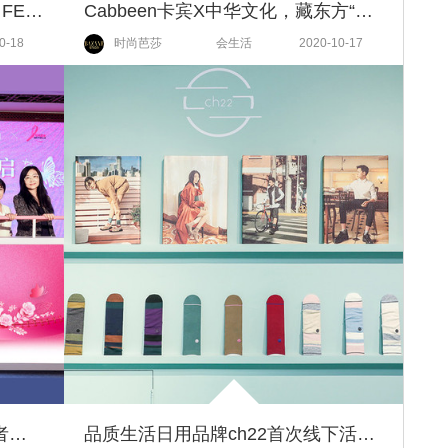
杨起凤加盟“KAISER X DENNIS FEI《无常》时尚摄影展”公益生命 国际响应
Cabbeen卡宾X中华文化，藏东方“壵”气登陆上海时装周闭幕大秀
0-18
时尚芭莎
会生活
2020-10-17
首个“粉红绽放日”倡导乳腺癌患者重建美好生活
品质生活日用品牌ch22首次线下活动正式登陆 以趣味互动色彩空间 传递优质舒适生活美学