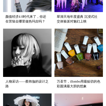
颜值经济4.0时代来了，你还
翠湖天地年度盛典 沉浸式社
在苦恼去哪里做热玛吉吗？
交体验派对魅幻上映
人物采访——蔡炜伽的设计之
万圣节，illombo用最贴切的色
路
彩圆满最大胆的想象