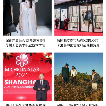
深化产教融合 绽放东方美学
法国独立珠宝品牌KORLOFF
苏州工艺美术职业技术学院
卡洛芙中国首家精品店悦耀开
SGM ART · MOUSE JI 再度亮
幕
相中国国际时装周
2021上海米其林指南发布 见
Allbirds 绿科技「好」时尚服