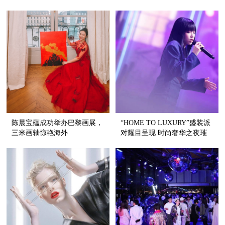
陈晨宝蕴成功举办巴黎画展，
“HOME TO LUXURY”盛装派
三米画轴惊艳海外
对耀目呈现 时尚奢华之夜璀
璨生辉