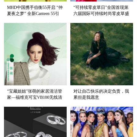
MHD中国携手伯衡55开启 “仲
“可持续零皮草日”全国首现第
夏夜之梦” 全新Canteen 55引
六届国际可持续时尚零皮草盛
领沪上品质生活
典
“宝藏姐姐”张萌的家居清洁管
对让自己快乐的决定负责，我
家—福维克可宝VB100无线清
累但是我愿意
洁系统正式登陆天猫