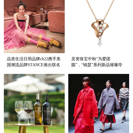
品质生活日用品牌ch22携手美
灵资珠宝中秋“为爱团
国潮流品牌STANCE推出联名
圆”，“锦瑟”系列新品璀璨夺
袜子,演绎出圈新可能,释放无
目
限魅力