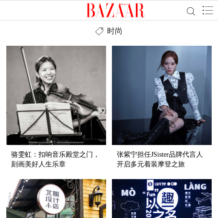
时尚
骆雯虹：扣响音乐殿堂之门，
张紫宁担任JSister品牌代言人
刻画美好人生乐章
开启多元着装摩登之旅