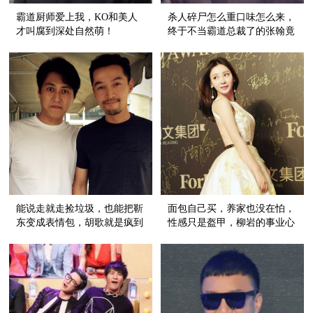
霸道厨师爱上我，KO和美人
杀人碎尸怎么重口味怎么来，
才叫腐到深处自然萌！
终于不当霸道总裁了的张翰竟
然还有点儿帅！
能说走就走捡垃圾，也能把靳
面包自己买，养家也没在怕，
东变成表情包，胡歌就是疯到
性感只是盔甲，柳岩的事业心
谁看谁知道！
比事业线更强大！