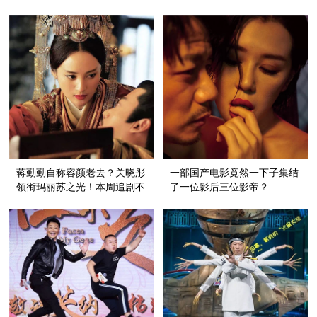
2.2彻底放飞自我【一周追剧
的变《下木夫人传》【芭九不
红黑榜】
离时髦】
蒋勤勤自称容颜老去？关晓彤
一部国产电影竟然一下子集结
领衔玛丽苏之光！本周追剧不
了一位影后三位影帝？
容易【一周追剧红黑榜】