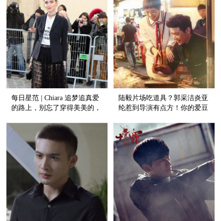
每日星范 | Chiara 追梦追真爱
陆毅片场吃道具？郭采洁炎亚
的路上，别忘了穿得美美的，
纶惹到导演有点方！你的爱豆
拍拍照
在剧组！【剧组有毒】