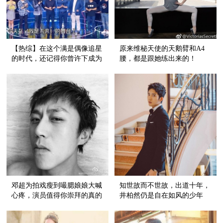
【热综】在这个满是偶像追星
原来维秘天使的天鹅臂和A4
的时代，还记得你曾许下成为
腰，都是跟她练出来的！
一名科学家的理想吗？
邓超为拍戏瘦到嘬腮娘娘大喊
知世故而不世故，出道十年，
心疼，演员值得你崇拜的真的
井柏然仍是自在如风的少年
不止是颜！