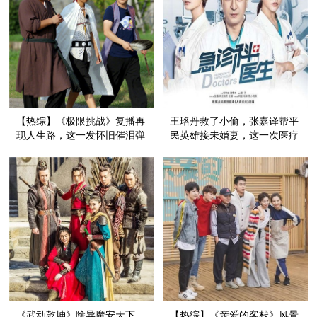
【热综】《极限挑战》复播再
王珞丹救了小偷，张嘉译帮平
现人生路，这一发怀旧催泪弹
民英雄接未婚妻，这一次医疗
来得猝不及防！
电视剧可不止在谈恋爱
《武动乾坤》除异魔安天下，
【热综】《亲爱的客栈》风景