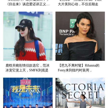
《归去来》谈恋爱还讲正义…
大片美到心动，不仅后期走
新剧片花看得眼花缭乱，哪部
心，饭桌上唠家常也很动情戳
击中了你的心？
人！
鹿晗关晓彤情侣款选它，范冰
【芭九不离时髦】Rihanna的
冰宠它宠上天，SMFK到底是
Fenty来到纽约时装周，
何方神圣！
Kendall当选十年最佳时尚偶
像！？