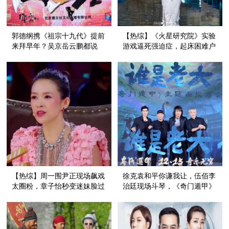
郭德纲携《祖宗十九代》提前
【热综】《火星研究院》实验
来拜早年？吴京岳云鹏都说
游戏逼死强迫症，起床困难户
了：我们全家都是美男子！
看了想打人！
【热综】周一围尹正现场飙戏
徐克袁和平你谦我让，伍佰李
太圈粉，章子怡秒变迷妹脸过
治廷现场斗琴，《奇门遁甲》
分可爱！
到底谁是老大？