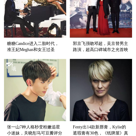
糖糖Candice进入二胎时代，
郭京飞强吻邓超，吴京替男主
准王妃Meghan和女王过圣
路演，超高口碑城市之光首映
诞，你的圣诞装备准备好了
礼也超好笑！
没？【芭九不离时髦】
张一山7种人格秒变粉嫩追星
Fenty出14款新唇膏，Kylie的
小迷妹，关晓彤马可豆瓣评分
遮瑕膏有30色，《纸牌屋》真