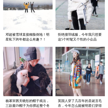
邓超被雪球直接糊脸倒地！明
拒绝撞羽绒服，今年我只想要
星私下跨年都这么有趣？！
这5个时髦又个性的小众品
牌！
杨幂宋茜关晓彤的帽子戏法，
英国人穿了几百年的圣诞丑毛
三款最IN帽子为你撑起整个冬
衣，今年怎么能被明星们穿得