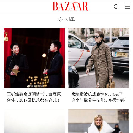
明星
王栎鑫致俞灏明情书，白鹿原
窦靖童被冻成表情包，Get了
合体，2017回忆杀都在这儿！
这个时髦养生技能，冬天也能
穿裙子！