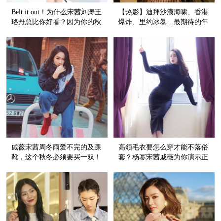
Belt it out！为什么宋茜刘涛王
【热影】迪拜沙漠海啸、香港
珞丹总比你好看？因为你的秋
爆炸、里约冰暴…最期待的年
冬大衣还缺一根长腰带
度灾难大片要上映了！
戚薇宋茜周冬雨爱不完的及踝
高领毛衣要怎么穿才能不落俗
靴，这个秋冬必须要买一双！
套？杨幂宋茜戚薇为你演示正
确打开方式！