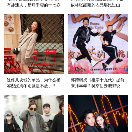
有趣迷人，易烊千玺的十七岁
依林张靓颖的衣品堪比过山
生日过得很不一般！
车！
这件几块钱的单品，为什么杨
郭德纲携《祖宗十九代》提前
幂倪妮周冬雨就是不放手？
来拜早年？吴京岳云鹏都说
了：我们全家都是美男子！