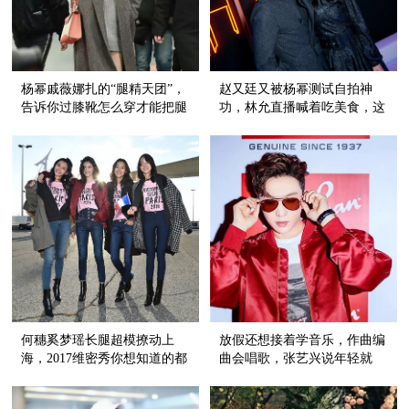
杨幂戚薇娜扎的“腿精天团”，
赵又廷又被杨幂测试自拍神
告诉你过膝靴怎么穿才能把腿
功，林允直播喊着吃美食，这
长发挥到极致！
场party有点嗨！
何穗奚梦瑶长腿超模撩动上
放假还想接着学音乐，作曲编
海，2017维密秀你想知道的都
曲会唱歌，张艺兴说年轻就
在这儿！
要“来真的”！