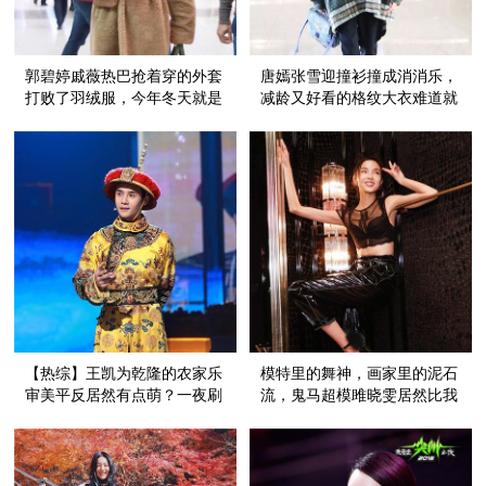
郭碧婷戚薇热巴抢着穿的外套
唐嫣张雪迎撞衫撞成消消乐，
打败了羽绒服，今年冬天就是
减龄又好看的格纹大衣难道就
流行裹成个“熊”！
这一件吗？
【热综】王凯为乾隆的农家乐
模特里的舞神，画家里的泥石
审美平反居然有点萌？一夜刷
流，鬼马超模雎晓雯居然比我
屏的《国家宝藏》靠的不仅是
想象的还可爱！
明星！