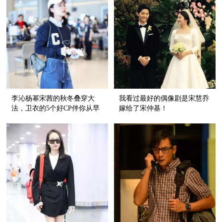
李沁杨幂宋茜的秋冬叠穿大
我看过最好的偶像剧是宋慧乔
法，卫衣的5个好CP伴你从早
嫁给了宋仲基！
秋走到深冬！