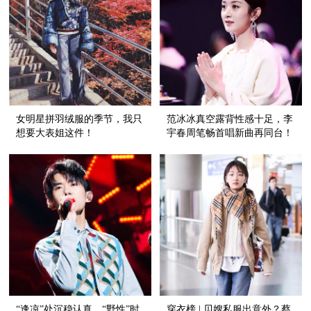
女明星拼羽绒服的季节，我只
范冰冰真空露背性感十足，李
想要大表姐这件！
宇春周笔畅首唱新曲再同台！
“逢凉”处沉稳认真，“野性”时
穿衣榜 | 贝嫂私服出意外？蔡