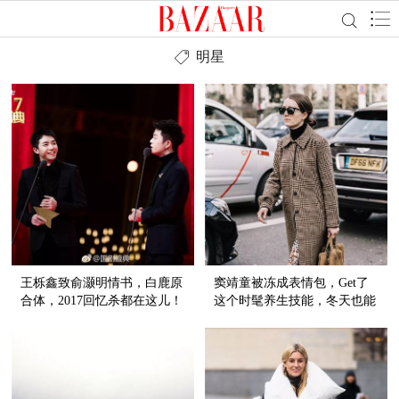
明星
王栎鑫致俞灏明情书，白鹿原
窦靖童被冻成表情包，Get了
合体，2017回忆杀都在这儿！
这个时髦养生技能，冬天也能
穿裙子！