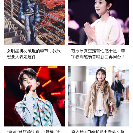
女明星拼羽绒服的季节，我只
范冰冰真空露背性感十足，李
想要大表姐这件！
宇春周笔畅首唱新曲再同台！
“逢凉”处沉稳认真，“野性”时
穿衣榜 | 贝嫂私服出意外？蔡