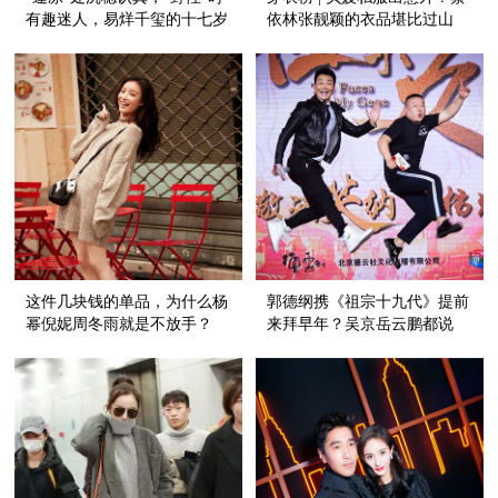
有趣迷人，易烊千玺的十七岁
依林张靓颖的衣品堪比过山
生日过得很不一般！
车！
这件几块钱的单品，为什么杨
郭德纲携《祖宗十九代》提前
幂倪妮周冬雨就是不放手？
来拜早年？吴京岳云鹏都说
了：我们全家都是美男子！