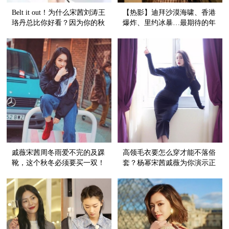
Belt it out！为什么宋茜刘涛王
【热影】迪拜沙漠海啸、香港
珞丹总比你好看？因为你的秋
爆炸、里约冰暴…最期待的年
冬大衣还缺一根长腰带
度灾难大片要上映了！
戚薇宋茜周冬雨爱不完的及踝
高领毛衣要怎么穿才能不落俗
靴，这个秋冬必须要买一双！
套？杨幂宋茜戚薇为你演示正
确打开方式！