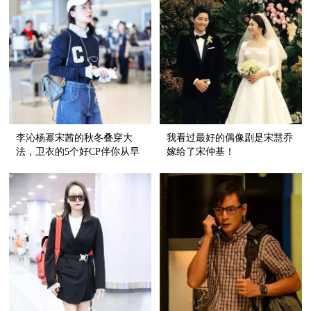
李沁杨幂宋茜的秋冬叠穿大
我看过最好的偶像剧是宋慧乔
法，卫衣的5个好CP伴你从早
嫁给了宋仲基！
秋走到深冬！