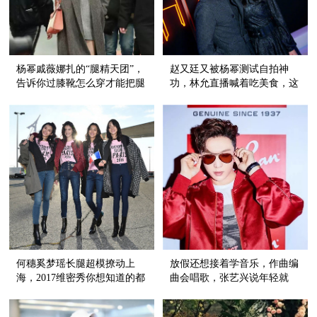
杨幂戚薇娜扎的“腿精天团”，
赵又廷又被杨幂测试自拍神
告诉你过膝靴怎么穿才能把腿
功，林允直播喊着吃美食，这
长发挥到极致！
场party有点嗨！
何穗奚梦瑶长腿超模撩动上
放假还想接着学音乐，作曲编
海，2017维密秀你想知道的都
曲会唱歌，张艺兴说年轻就
在这儿！
要“来真的”！