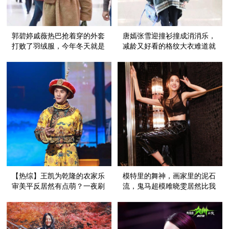
郭碧婷戚薇热巴抢着穿的外套
唐嫣张雪迎撞衫撞成消消乐，
打败了羽绒服，今年冬天就是
减龄又好看的格纹大衣难道就
流行裹成个“熊”！
这一件吗？
【热综】王凯为乾隆的农家乐
模特里的舞神，画家里的泥石
审美平反居然有点萌？一夜刷
流，鬼马超模雎晓雯居然比我
屏的《国家宝藏》靠的不仅是
想象的还可爱！
明星！