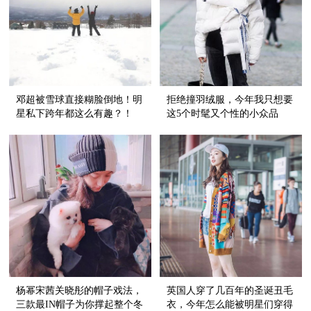
邓超被雪球直接糊脸倒地！明
拒绝撞羽绒服，今年我只想要
星私下跨年都这么有趣？！
这5个时髦又个性的小众品
牌！
杨幂宋茜关晓彤的帽子戏法，
英国人穿了几百年的圣诞丑毛
三款最IN帽子为你撑起整个冬
衣，今年怎么能被明星们穿得