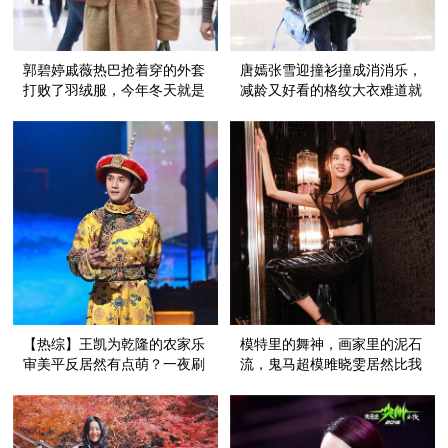
郭碧婷戚薇热巴抢着穿的外套
唐嫣张雪迎撞衫撞成消消乐，
打败了羽绒服，今年冬天就是
减龄又好看的格纹大衣难道就
流行裹成个“熊”！
这一件吗？
【热综】王凯为乾隆的农家乐
模特里的舞神，画家里的泥石
审美平反居然有点萌？一夜刷
流，鬼马超模雎晓雯居然比我
屏的《国家宝藏》靠的不仅是
想象的还可爱！
明星！