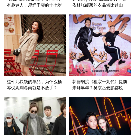
有趣迷人，易烊千玺的十七岁
依林张靓颖的衣品堪比过山
生日过得很不一般！
车！
这件几块钱的单品，为什么杨
郭德纲携《祖宗十九代》提前
幂倪妮周冬雨就是不放手？
来拜早年？吴京岳云鹏都说
了：我们全家都是美男子！