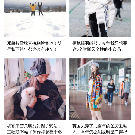
邓超被雪球直接糊脸倒地！明
拒绝撞羽绒服，今年我只想要
星私下跨年都这么有趣？！
这5个时髦又个性的小众品
牌！
杨幂宋茜关晓彤的帽子戏法，
英国人穿了几百年的圣诞丑毛
三款最IN帽子为你撑起整个冬
衣，今年怎么能被明星们穿得