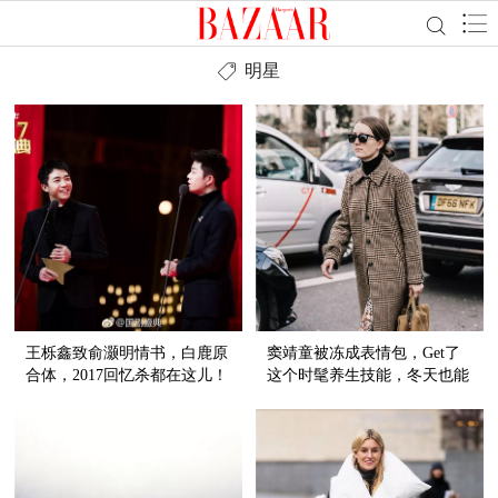
明星
王栎鑫致俞灏明情书，白鹿原
窦靖童被冻成表情包，Get了
合体，2017回忆杀都在这儿！
这个时髦养生技能，冬天也能
穿裙子！