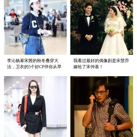
李沁杨幂宋茜的秋冬叠穿大
我看过最好的偶像剧是宋慧乔
法，卫衣的5个好CP伴你从早
嫁给了宋仲基！
秋走到深冬！