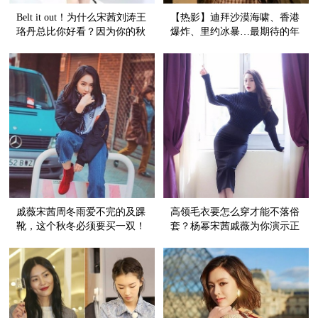
Belt it out！为什么宋茜刘涛王
【热影】迪拜沙漠海啸、香港
珞丹总比你好看？因为你的秋
爆炸、里约冰暴…最期待的年
冬大衣还缺一根长腰带
度灾难大片要上映了！
戚薇宋茜周冬雨爱不完的及踝
高领毛衣要怎么穿才能不落俗
靴，这个秋冬必须要买一双！
套？杨幂宋茜戚薇为你演示正
确打开方式！