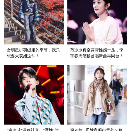
女明星拼羽绒服的季节，我只
范冰冰真空露背性感十足，李
想要大表姐这件！
宇春周笔畅首唱新曲再同台！
“逢凉”处沉稳认真，“野性”时
穿衣榜 | 贝嫂私服出意外？蔡