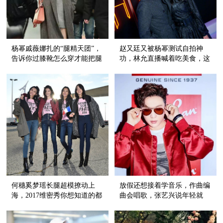
杨幂戚薇娜扎的“腿精天团”，
赵又廷又被杨幂测试自拍神
告诉你过膝靴怎么穿才能把腿
功，林允直播喊着吃美食，这
长发挥到极致！
场party有点嗨！
何穗奚梦瑶长腿超模撩动上
放假还想接着学音乐，作曲编
海，2017维密秀你想知道的都
曲会唱歌，张艺兴说年轻就
在这儿！
要“来真的”！